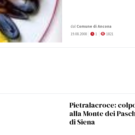
dal
Comune di Ancona
19.08.2008
1
1821
Pietralacroce: colp
alla Monte dei Pasch
di Siena