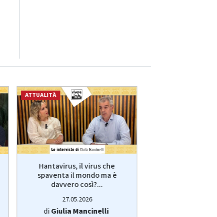
ATTUALITÀ
ECONOMIA
Hantavirus, il virus che
VivereLab: le int
spaventa il mondo ma è
Giulia Manci
davvero così?...
protagonist
27.05.2026
14.05.20
di
Giulia Mancinelli
di
Redazi