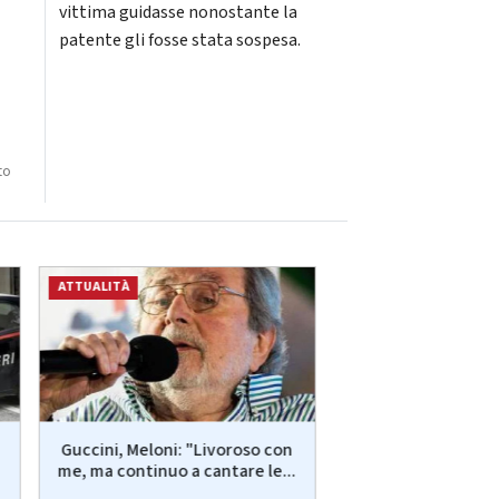
vittima guidasse nonostante la
patente gli fosse stata sospesa.
to
ATTUALITÀ
ATTUALITÀ
Guccini, Meloni: "Livoroso con
Ostia, sequestr
me, ma continuo a cantare le...
stabilimenti storic
Le Palm