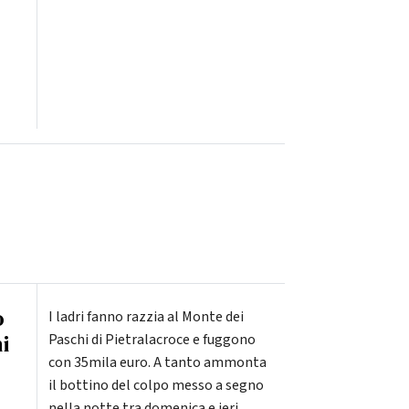
o
I ladri fanno razzia al Monte dei
i
Paschi di Pietralacroce e fuggono
con 35mila euro. A tanto ammonta
il bottino del colpo messo a segno
nella notte tra domenica e ieri