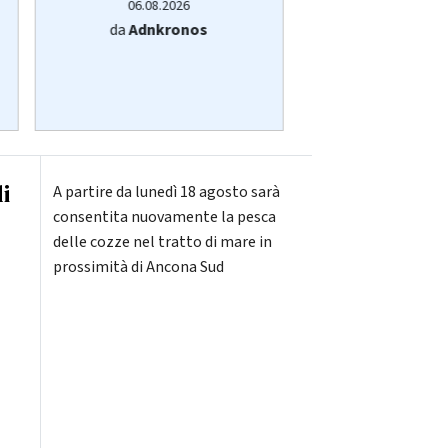
06.08.2026
06.08.20
da
Adnkronos
da
Adnkro
i
A partire da lunedì 18 agosto sarà
consentita nuovamente la pesca
delle cozze nel tratto di mare in
prossimità di Ancona Sud