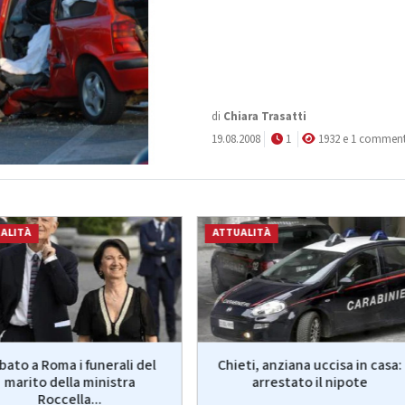
di
Chiara Trasatti
19.08.2008
1
1932 e 1 commen
ALITÀ
ATTUALITÀ
bato a Roma i funerali del
Chieti, anziana uccisa in casa:
marito della ministra
arrestato il nipote
Roccella...