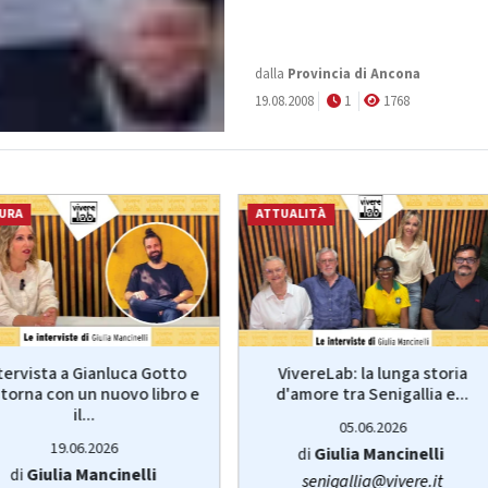
dalla
Provincia di Ancona
19.08.2008
1
1768
URA
ATTUALITÀ
VivereLab: la lunga storia
tervista a Gianluca Gotto
d'amore tra Senigallia e...
torna con un nuovo libro e
il...
05.06.2026
19.06.2026
di
Giulia Mancinelli
di
Giulia Mancinelli
senigallia@vivere.it