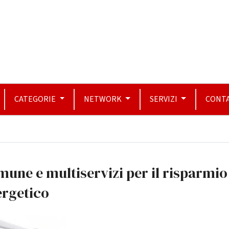
CATEGORIE
NETWORK
SERVIZI
CONTA
une e multiservizi per il risparmio
ergetico