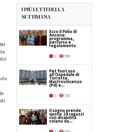
I PIÙ LETTI DELLA
SETTIMANA
Ecco il Palio di
Ancona:
programma,
percorso e
del
regolamento
lla
2
908
ntri
Pet fuori uso
all'Ospedale di
Torrette,
esto
Mastrovincenzo
(Pd) e...
o
le
2
700
iti
Il sogno prende
quota: 24 ragazzi
con disabilità
volano da...
2
634