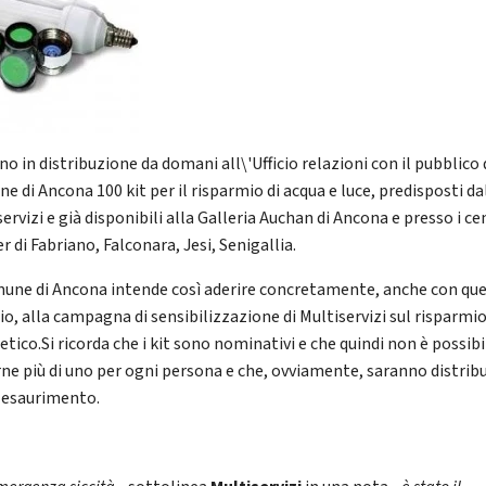
o in distribuzione da domani all\'Ufficio relazioni con il pubblico 
e di Ancona 100 kit per il risparmio di acqua e luce, predisposti da
ervizi e già disponibili alla Galleria Auchan di Ancona e presso i ce
r di Fabriano, Falconara, Jesi, Senigallia.
mune di Ancona intende così aderire concretamente, anche con qu
io, alla campagna di sensibilizzazione di Multiservizi sul risparmi
tico.Si ricorda che i kit sono nominativi e che quindi non è possibi
arne più di uno per ogni persona e che, ovviamente, saranno distribu
a esaurimento.