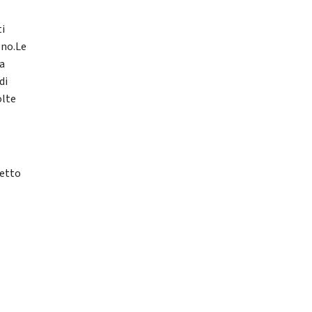
ti
gno.Le
 a
di
olte
netto