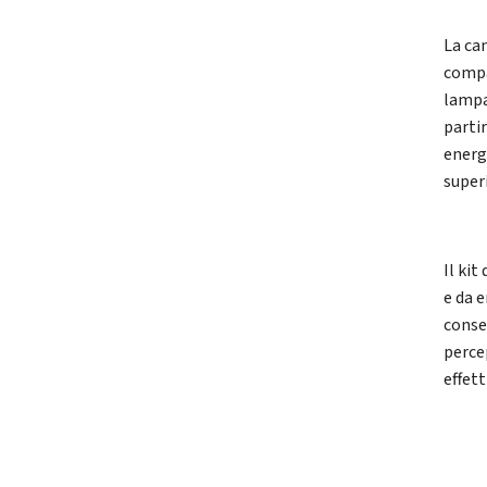
La ca
compa
lampa
parti
energ
super
Il ki
e da e
consen
percep
effet