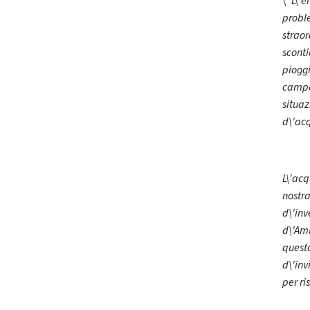
\"
L\'e
proble
straor
scont
pioggi
campa
situaz
d\'ac
L\'acq
nostra
d\'inv
d\'Amb
quest
d\'inv
per ri