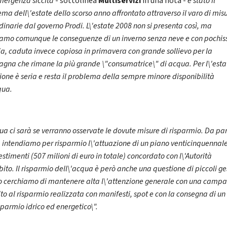
mergenza siccità
- sottolinea
Multiservizi
in una nota -
è stato il
ma dell\'estate dello scorso anno affrontato attraverso il varo di mis
dinarie dal governo Prodi. L\'estate 2008 non si presenta così, ma
iamo comunque le conseguenze di un inverno senza neve e con pochi
a, caduta invece copiosa in primavera con grande sollievo per la
gna che rimane la più grande \"consumatrice\" di acqua. Per l\'esta
ione è seria e resta il problema della sempre minore disponibilità
qua.
ua ci sarà se verranno osservate le dovute misure di risparmio. Da pa
 intendiamo per risparmio l\'attuazione di un piano venticinquennal
estimenti (507 milioni di euro in totale) concordato con l\'Autorità
ito. Il risparmio dell\'acqua è però anche una questione di piccoli ge
o cerchiamo di mantenere alta l\'attenzione generale con una camp
ito al risparmio realizzata con manifesti, spot e con la consegna di un 
sparmio idrico ed energetico\".