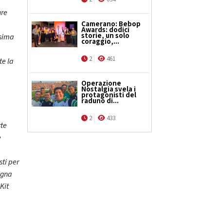
ure
Camerano: Bebop
Awards: dodici
storie, un solo
ssima
coraggio,...
2
461
te la
Operazione
Nostalgia svela i
protagonisti del
raduno di...
2
433
rte
e
sti per
agna
Kit