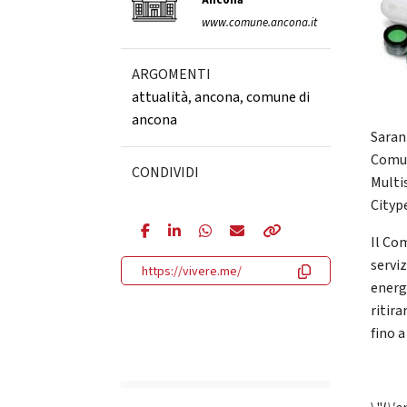
Ancona
www.comune.ancona.it
ARGOMENTI
attualità
,
ancona
,
comune di
ancona
Sarann
Comun
CONDIVIDI
Multis
Citype
Il Co
serviz
https://vivere.me/
energe
ritir
fino 