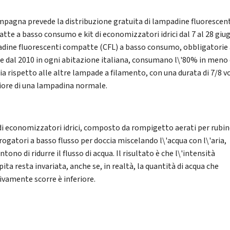
mpagna prevede la distribuzione gratuita di lampadine fluorescen
tte a basso consumo e kit di economizzatori idrici dal 7 al 28 giu
dine fluorescenti compatte (CFL) a basso consumo, obbligatorie
re dal 2010 in ogni abitazione italiana, consumano l\'80% in meno 
ia rispetto alle altre lampade a filamento, con una durata di 7/8 v
iore di una lampadina normale.
t di economizzatori idrici, composto da rompigetto aerati per rubi
rogatori a basso flusso per doccia miscelando l\'acqua con l\'aria,
tono di ridurre il flusso di acqua. Il risultato è che l\'intensità
ita resta invariata, anche se, in realtà, la quantità di acqua che
tivamente scorre è inferiore.