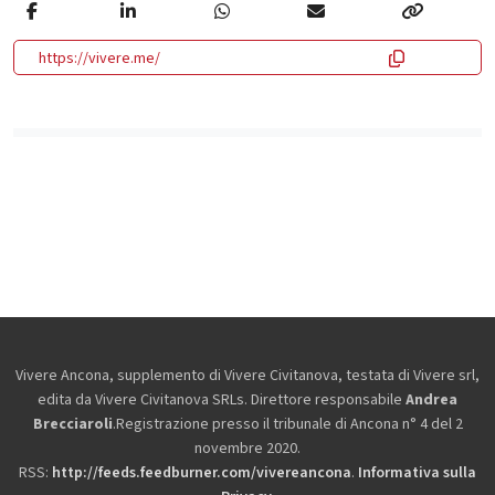
https://vivere.me/
Vivere Ancona, supplemento di Vivere Civitanova, testata di Vivere srl,
edita da
Vivere Civitanova SRLs. Direttore responsabile
Andrea
Brecciaroli
.Registrazione presso il tribunale di Ancona n° 4 del 2
novembre 2020.
RSS:
http://feeds.feedburner.com/vivereancona
.
Informativa sulla