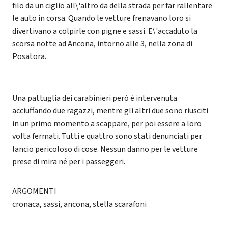
filo da un ciglio all\'altro da della strada per far rallentare
le auto in corsa. Quando le vetture frenavano loro si
divertivano a colpirle con pigne e sassi. E\'accaduto la
scorsa notte ad Ancona, intorno alle 3, nella zona di
Posatora.
Una pattuglia dei carabinieri però è intervenuta
acciuffando due ragazzi, mentre gli altri due sono riusciti
in un primo momento a scappare, per poi essere a loro
volta fermati. Tutti e quattro sono stati denunciati per
lancio pericoloso di cose. Nessun danno per le vetture
prese di mira né per i passeggeri.
ARGOMENTI
cronaca
,
sassi
,
ancona
,
stella scarafoni