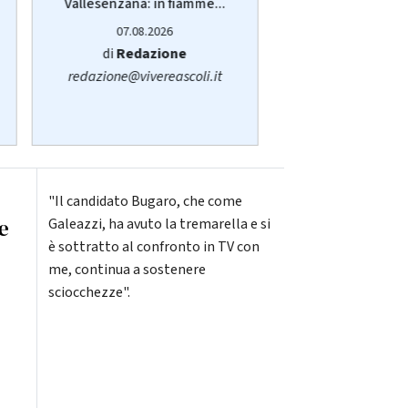
Vallesenzana: in fiamme...
servizio pub
sull'autobu
07.08.2026
07.08.20
di
Redazione
di
Sara San
redazione@vivereascoli.it
redazione@viver
"Il candidato Bugaro, che come
e
Galeazzi, ha avuto la tremarella e si
è sottratto al confronto in TV con
me, continua a sostenere
sciocchezze".