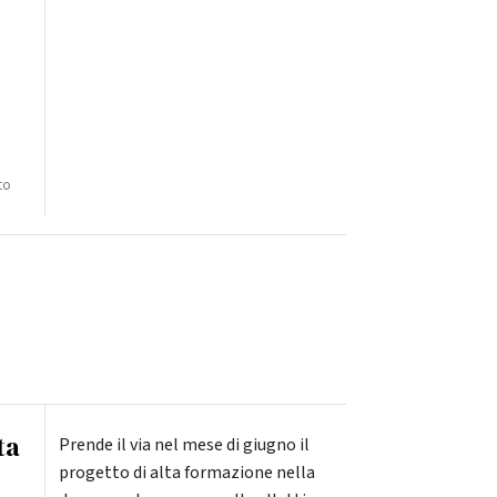
to
ta
Prende il via nel mese di giugno il
progetto di alta formazione nella