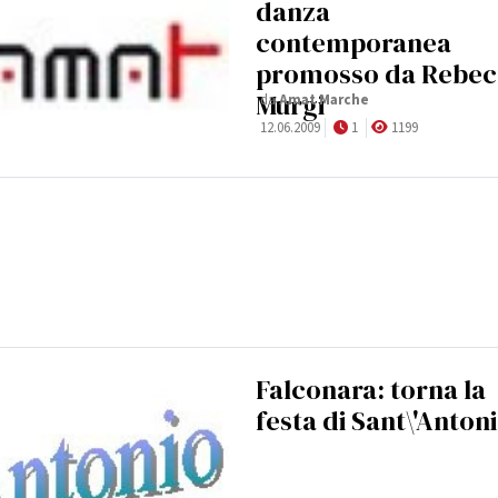
danza
contemporanea
promosso da Rebec
Murgi
da
Amat Marche
12.06.2009
1
1199
Falconara: torna la
festa di Sant\'Anton