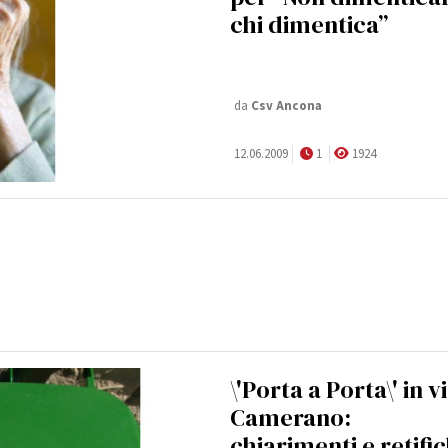
chi dimentica”
da
Csv Ancona
12.06.2009
1
1924
\'Porta a Porta\' in v
Camerano:
chiarimenti e retifi