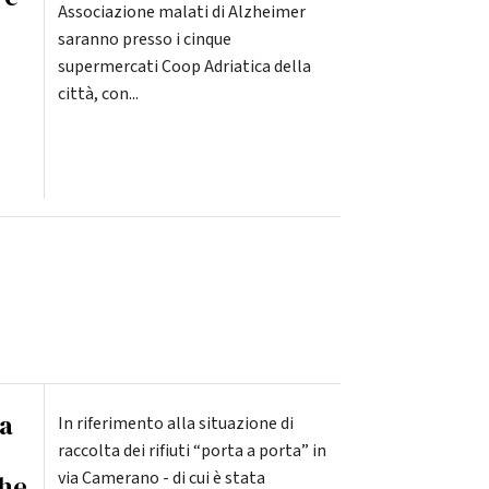
Associazione malati di Alzheimer
saranno presso i cinque
supermercati Coop Adriatica della
città, con...
ia
In riferimento alla situazione di
raccolta dei rifiuti “porta a porta” in
via Camerano - di cui è stata
che