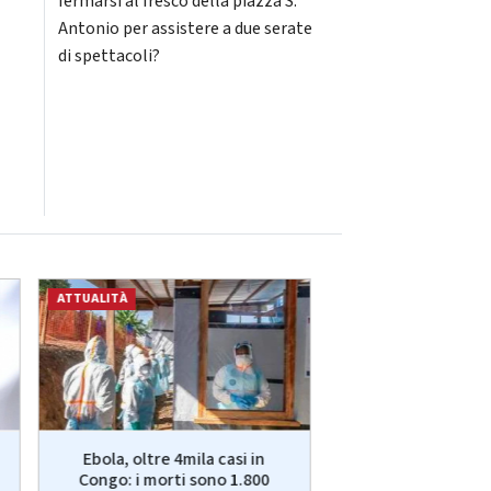
fermarsi al fresco della piazza S.
Antonio per assistere a due serate
di spettacoli?
ATTUALITÀ
ATTUALITÀ
Ebola, oltre 4mila casi in
Juve-Inter, oggi a
Congo: i morti sono 1.800
Australia: orario, 