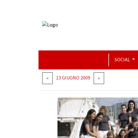
SOCIAL
13 GIUGNO 2009
<
>