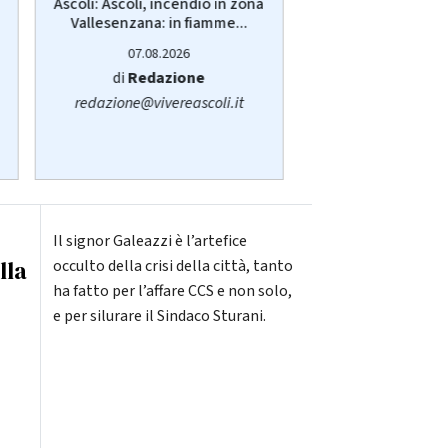
Ascoli: Ascoli, incendio in zona
Ancona: Interr
Vallesenzana: in fiamme...
servizio pub
sull'autobu
07.08.2026
07.08.20
di
Redazione
di
Sara San
redazione@vivereascoli.it
redazione@viver
Il signor Galeazzi è l’artefice
lla
occulto della crisi della città, tanto
ha fatto per l’affare CCS e non solo,
e per silurare il Sindaco Sturani.