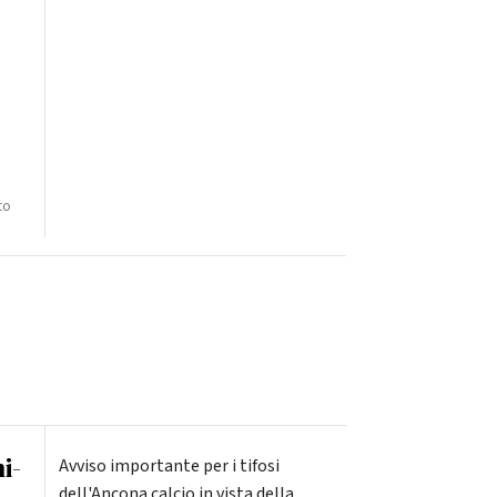
to
i-
Avviso importante per i tifosi
dell'Ancona calcio in vista della