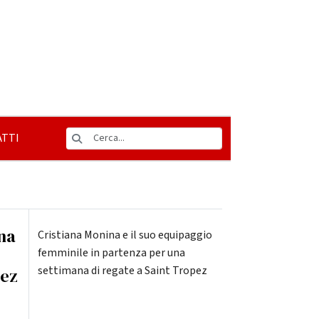
TTI
ina
Cristiana Monina e il suo equipaggio
femminile in partenza per una
settimana di regate a Saint Tropez
pez