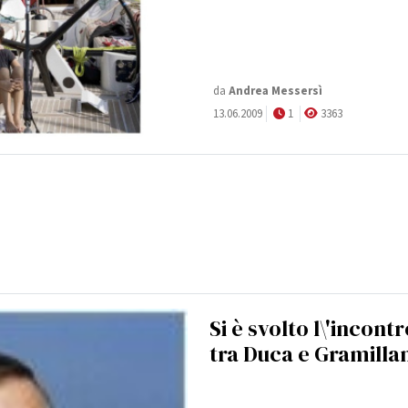
da
Andrea Messersì
13.06.2009
1
3363
Si è svolto l\'incont
tra Duca e Gramilla