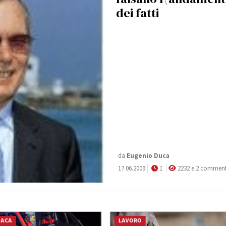
dei fatti
da
Eugenio Duca
17.06.2009
1
2232 e 2 comment
NACA
LAVORO