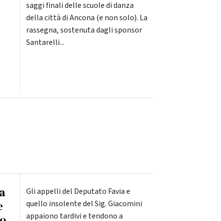
saggi finali delle scuole di danza
della città di Ancona (e non solo). La
rassegna, sostenuta dagli sponsor
Santarelli...
ia
Gli appelli del Deputato Favia e
e
quello insolente del Sig. Giacomini
appaiono tardivi e tendono a
to