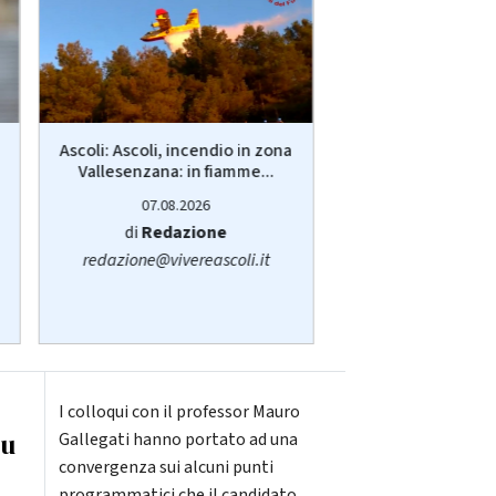
Ascoli: Ascoli, incendio in zona
Ancona: Interr
Vallesenzana: in fiamme...
servizio pub
sull'autobu
07.08.2026
07.08.20
di
Redazione
di
Sara San
redazione@vivereascoli.it
redazione@viver
I colloqui con il professor Mauro
su
Gallegati hanno portato ad una
convergenza sui alcuni punti
programmatici che il candidato