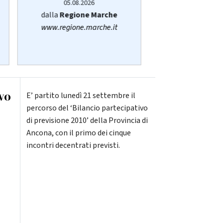
05.08.20
05.08.2026
di
Sara San
dalla
Regione Marche
senigallia@vi
www.regione.marche.it
ivo
E’ partito lunedì 21 settembre il
percorso del ‘Bilancio partecipativo
di previsione 2010’ della Provincia di
Ancona, con il primo dei cinque
incontri decentrati previsti.