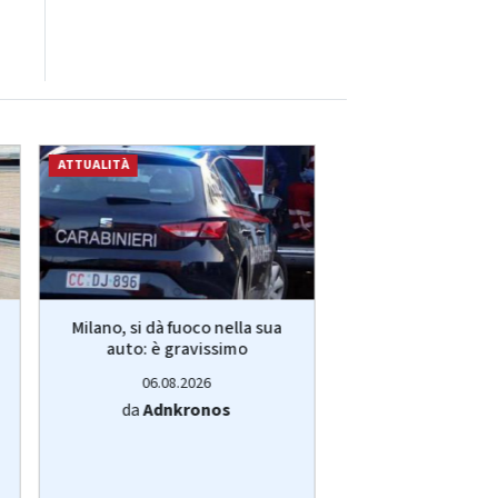
ATTUALITÀ
ATTUALITÀ
Milano, si dà fuoco nella sua
Iran, Trump: "Erav
auto: è gravissimo
più grande at
Seconda.
06.08.2026
06.08.20
da
Adnkronos
da
Adnkro