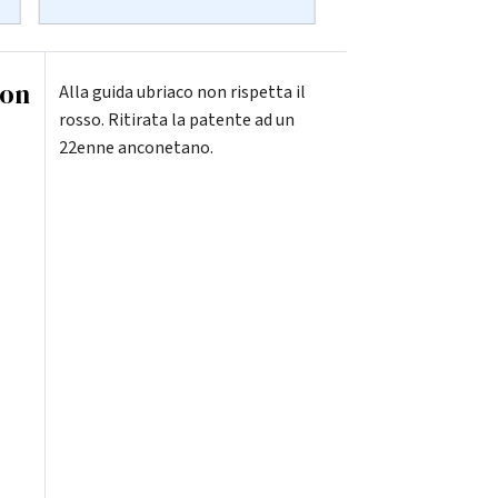
non
Alla guida ubriaco non rispetta il
rosso. Ritirata la patente ad un
22enne anconetano.