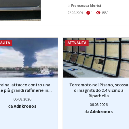
di
Francesca Morici
22.09.2009
1
1550
ALITÀ
ATTUALITÀ
raina, attacco contro una
Terremoto nel Pisano, scossa
le più grandi raffinerie in...
di magnitudo 2.4 vicino a
Riparbella
06.08.2026
06.08.2026
da
Adnkronos
da
Adnkronos