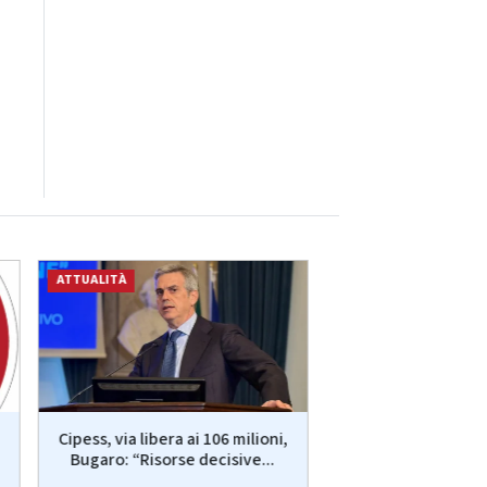
ATTUALITÀ
CRONACA
Senigallia: morte 
Cipess, via libera ai 106 milioni,
dopo il fermo, tra 
Bugaro: “Risorse decisive...