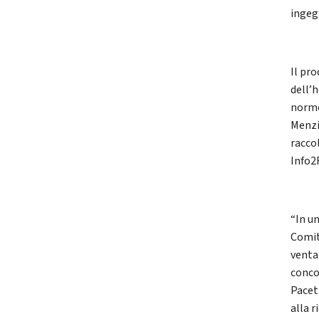
ingeg
Il pro
dell’
normo
Menzi
raccol
Info2
“In u
Comit
ventat
conco
Pacet
alla r