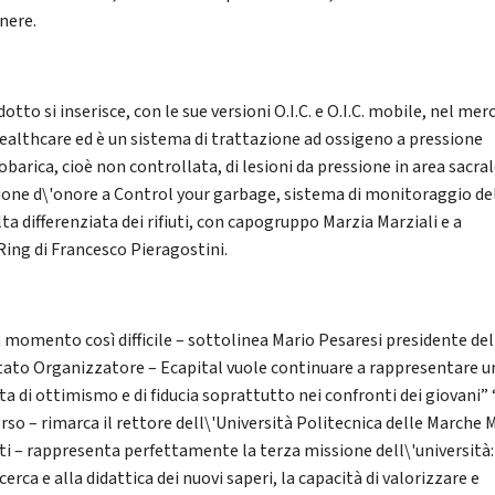
nere.
dotto si inserisce, con le sue versioni O.I.C. e O.I.C. mobile, nel mer
healthcare ed è un sistema di trattazione ad ossigeno a pressione
barica, cioè non controllata, di lesioni da pressione in area sacral
one d\'onore a Control your garbage, sistema di monitoraggio de
ta differenziata dei rifiuti, con capogruppo Marzia Marziali e a
Ring di Francesco Pieragostini.
n momento così difficile – sottolinea Mario Pesaresi presidente del
ato Organizzatore – Ecapital vuole continuare a rappresentare u
a di ottimismo e di fiducia soprattutto nei confronti dei giovani” 
rso – rimarca il rettore dell\'Università Politecnica delle Marche 
ti – rappresenta perfettamente la terza missione dell\'università:
icerca e alla didattica dei nuovi saperi, la capacità di valorizzare e