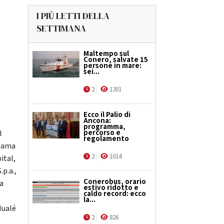
I PIÙ LETTI DELLA
SETTIMANA
Maltempo sul
Conero, salvate 15
persone in mare:
sei...
2
1301
Ecco il Palio di
Ancona:
programma,
percorso e
l
regolamento
hiama
2
1014
ital,
p.a.,
Conerobus, orario
ca
estivo ridotto e
caldo record: ecco
la...
Iualé
2
826