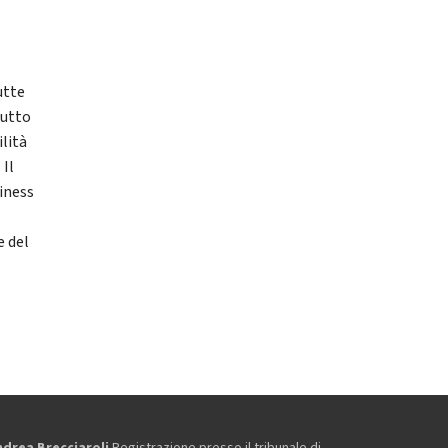
utte
tutto
ilità
 Il
siness
e del