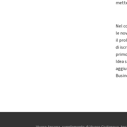
mette
Nel c
le no
il pro
di is
primo
Idea s
aggiu
Busine