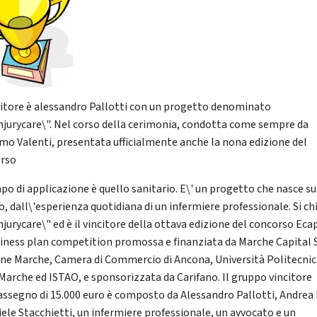
ncitore è alessandro Pallotti con un progetto denominato
njurycare\". Nel corso della cerimonia, condotta come sempre da
mo Valenti, presentata ufficialmente anche la nona edizione del
rso
mpo di applicazione è quello sanitario. E\' un progetto che nasce su
, dall\'esperienza quotidiana di un infermiere professionale. Si c
jurycare\" ed è il vincitore della ottava edizione del concorso Ecap
siness plan competition promossa e finanziata da Marche Capital S.
ne Marche, Camera di Commercio di Ancona, Università Politecni
 Marche ed ISTAO, e sponsorizzata da Carifano. Il gruppo vincitore
'assegno di 15.000 euro è composto da Alessandro Pallotti, Andrea 
iele Stacchietti, un infermiere professionale, un avvocato e un