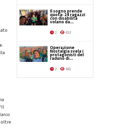
Il sogno prende
quota: 24 ragazzi
con disabilità
volano da...
cato
2
653
e.
Operazione
Nostalgia svela i
lla
protagonisti del
raduno di...
2
441
na
“Il
Marco
 oltre