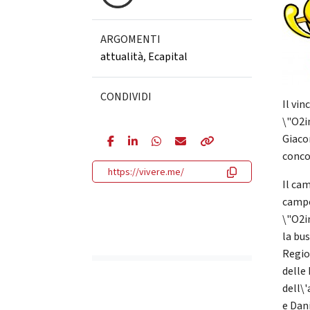
ARGOMENTI
attualità
,
Ecapital
CONDIVIDI
Il vi
\"O2i
Giaco
conco
https://vivere.me/
Il ca
campo
\"O2in
la bu
Regio
delle
dell\
e Dan