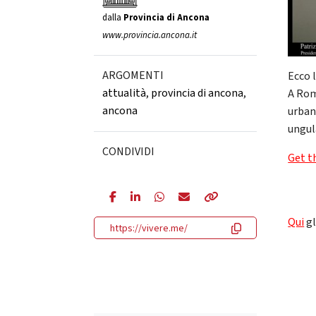
dalla
Provincia di Ancona
www.provincia.ancona.it
ARGOMENTI
Ecco 
attualità
,
provincia di ancona
,
A Roma
ancona
urbani
ungul
CONDIVIDI
Get t
Qui
gl
https://vivere.me/