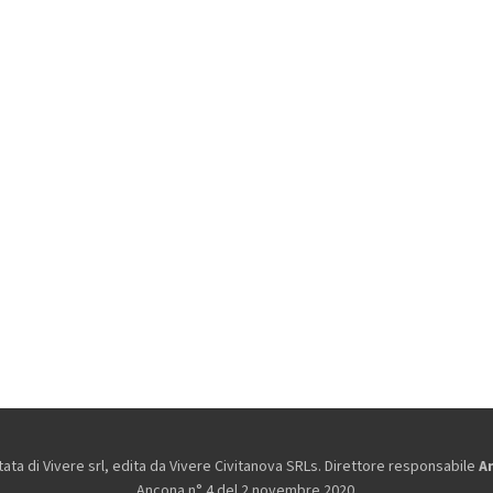
ta di Vivere srl, edita da
Vivere Civitanova SRLs. Direttore responsabile
A
Ancona n° 4 del 2 novembre 2020.