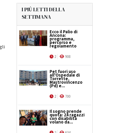
I PIÙ LETTI DELLA
SETTIMANA
Ecco il Palio di
Ancona:
programma,
,
percorso e
regolamento
gli
2
908
Pet fuori uso
all'Ospedale di
Torrette,
Mastrovincenzo
(Pd) e...
2
700
Il sogno prende
quota: 24 ragazzi
con disabilità
volano da...
2
634