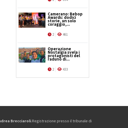
Camerano: Bebop
Awards: dodici
storie, un solo
coraggio,...
2
461
Operazione
Nostalgia svela i
protagonisti del
raduno di...
2
433
ndrea Brecciaroli
.Registrazione presso il tribunale di