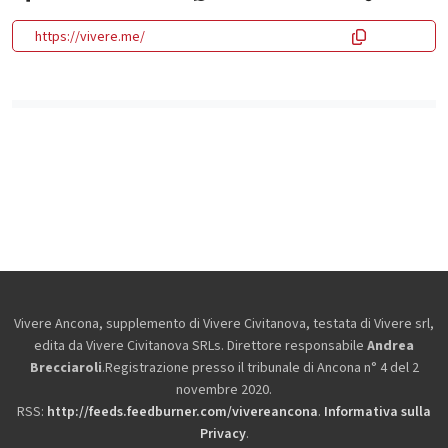
https://vivere.me/
Vivere Ancona, supplemento di Vivere Civitanova, testata di Vivere srl,
edita da
Vivere Civitanova SRLs. Direttore responsabile
Andrea
Brecciaroli
.Registrazione presso il tribunale di Ancona n° 4 del 2
novembre 2020.
RSS:
http://feeds.feedburner.com/vivereancona
.
Informativa sulla
Privacy
.