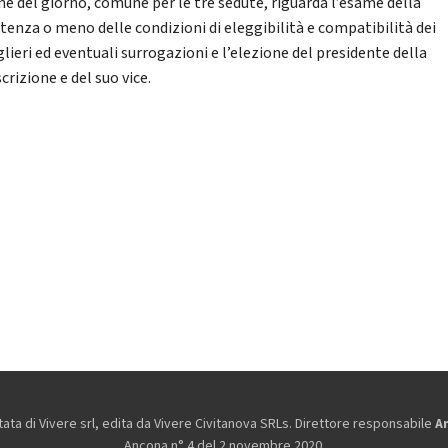
ine del giorno, comune per le tre sedute, riguarda l’esame della
stenza o meno delle condizioni di eleggibilità e compatibilità dei
lieri ed eventuali surrogazioni e l’elezione del presidente della
crizione e del suo vice.
ta di Vivere srl, edita da
Vivere Civitanova SRLs. Direttore responsabile
A
Ancona n° 4 del 2 novembre 2020.