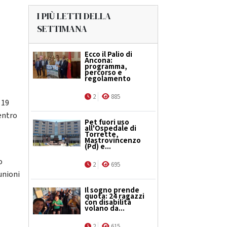
I PIÙ LETTI DELLA
SETTIMANA
Ecco il Palio di
Ancona:
programma,
percorso e
regolamento
2
885
 19
centro
Pet fuori uso
all'Ospedale di
Torrette,
Mastrovincenzo
(Pd) e...
o
2
695
iunioni
Il sogno prende
quota: 24 ragazzi
con disabilità
volano da...
2
615