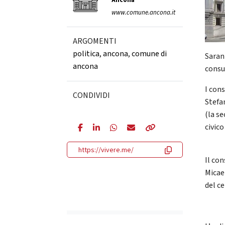
Ancona
www.comune.ancona.it
ARGOMENTI
politica
,
ancona
,
comune di
Saran
ancona
consul
I cons
CONDIVIDI
Stefa
(la se
civico
https://vivere.me/
Il co
Micael
del ce