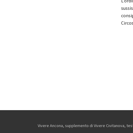
L’ord
sussi
consig
Circos
Vivere Ancona, supplemento di Vivere Civitanova, testa