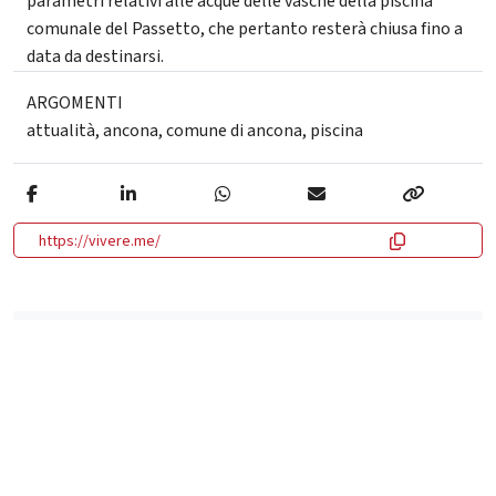
parametri relativi alle acque delle vasche della piscina
comunale del Passetto, che pertanto resterà chiusa fino a
data da destinarsi.
ARGOMENTI
attualità
,
ancona
,
comune di ancona
,
piscina
https://vivere.me/