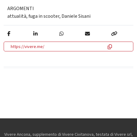
ARGOMENTI
attualità
,
fuga in scooter
,
Daniele Sisani
https://vivere.me/
Vivere Ancona, supplemento di Vivere Civitanova, testata di Vivere srl,