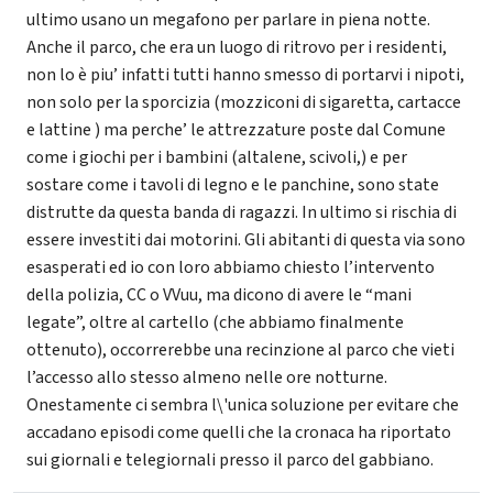
ultimo usano un megafono per parlare in piena notte.
Anche il parco, che era un luogo di ritrovo per i residenti,
non lo è piu’ infatti tutti hanno smesso di portarvi i nipoti,
non solo per la sporcizia (mozziconi di sigaretta, cartacce
e lattine ) ma perche’ le attrezzature poste dal Comune
come i giochi per i bambini (altalene, scivoli,) e per
sostare come i tavoli di legno e le panchine, sono state
distrutte da questa banda di ragazzi. In ultimo si rischia di
essere investiti dai motorini. Gli abitanti di questa via sono
esasperati ed io con loro abbiamo chiesto l’intervento
della polizia, CC o VVuu, ma dicono di avere le “mani
legate”, oltre al cartello (che abbiamo finalmente
ottenuto), occorrerebbe una recinzione al parco che vieti
l’accesso allo stesso almeno nelle ore notturne.
Onestamente ci sembra l\'unica soluzione per evitare che
accadano episodi come quelli che la cronaca ha riportato
sui giornali e telegiornali presso il parco del gabbiano.