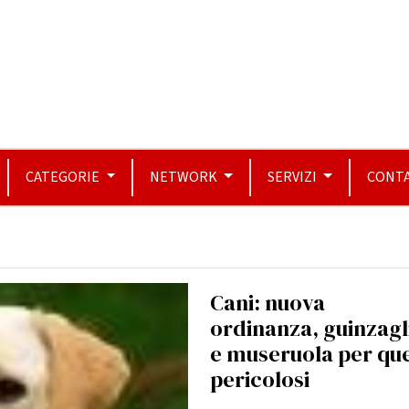
CATEGORIE
NETWORK
SERVIZI
CONTA
Cani: nuova
ordinanza, guinzagl
e museruola per que
pericolosi