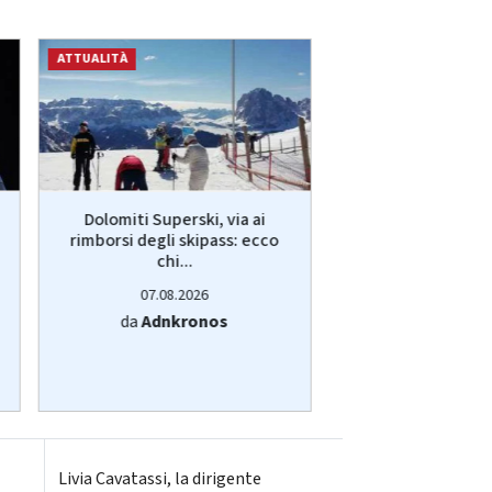
ATTUALITÀ
ATTUALITÀ
Dolomiti Superski, via ai
Engineering: a
rimborsi degli skipass: ecco
risultati primi 6
chi...
ricavi..
07.08.2026
07.08.20
da
Adnkronos
da
Adnkro
Livia Cavatassi, la dirigente