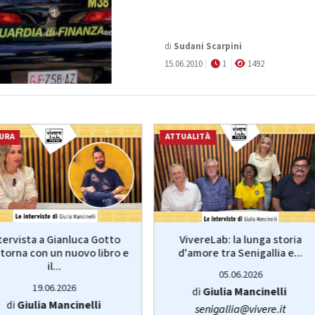
di
Sudani Scarpini
15.06.2010
1
1492
URA
ATTUALITÀ
VivereLab: la lunga storia
tervista a Gianluca Gotto
d'amore tra Senigallia e...
torna con un nuovo libro e
il...
05.06.2026
19.06.2026
di
Giulia Mancinelli
di
Giulia Mancinelli
senigallia@vivere.it