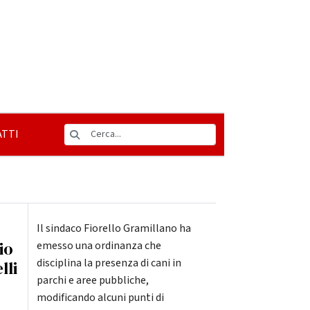
TTI
Il sindaco Fiorello Gramillano ha
io
emesso una ordinanza che
disciplina la presenza di cani in
lli
parchi e aree pubbliche,
modificando alcuni punti di