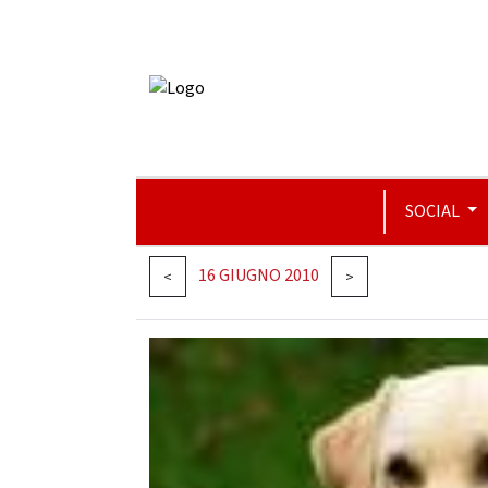
SOCIAL
16 GIUGNO 2010
<
>