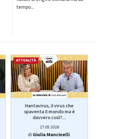
tempo...
ATTUALITÀ
ECONOMIA
Hantavirus, il virus che
VivereLab: le int
spaventa il mondo ma è
Giulia Manci
davvero così?...
protagonist
27.05.2026
14.05.20
di
Giulia Mancinelli
di
Redazi