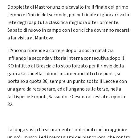
Doppietta di Mastronunzio a cavallo fra il finale del primo
tempo e l’inizio del secondo, poi nel finale di gara arriva la
rete degli ospiti. La classifica migliora ulteriormente.
Sabato di nuovo in campo con i dorici che dovranno recarsi
a far visita al Mantova.
L’Ancona riprende a correre dopo la sosta natalizia
infilando la seconda vittoria interna consecutiva dopo il
KO inflitto al Brescia e lo stop forzato per il rinvio della
gara a Cittadella. I dorici incamerano altri tre punti, si
portano a quota 36, sempre un punto sotto il Lecce e con
una gara da recuperare, ed allungano sulle terze, nella
fattispecie Empoli, Sassuolo e Cesena attestate a quota
32.
La lunga sosta ha sicuramente contribuito ad arrugginire
un po’ i muscoli ed i meccanismi dei biancorossi che contro