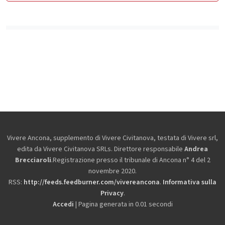
Vivere Ancona, supplemento di Vivere Civitanova, testata di Vivere srl,
edita da
Vivere Civitanova SRLs. Direttore responsabile
Andrea
Brecciaroli
.Registrazione presso il tribunale di Ancona n° 4 del 2
novembre 2020.
RSS:
http://feeds.feedburner.com/vivereancona
.
Informativa sulla
Privacy
.
Accedi
| Pagina generata in 0.01 secondi