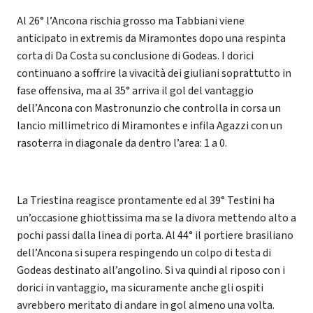
Al 26° l’Ancona rischia grosso ma Tabbiani viene
anticipato in extremis da Miramontes dopo una respinta
corta di Da Costa su conclusione di Godeas. I dorici
continuano a soffrire la vivacità dei giuliani soprattutto in
fase offensiva, ma al 35° arriva il gol del vantaggio
dell’Ancona con Mastronunzio che controlla in corsa un
lancio millimetrico di Miramontes e infila Agazzi con un
rasoterra in diagonale da dentro l’area: 1 a 0.
La Triestina reagisce prontamente ed al 39° Testini ha
un’occasione ghiottissima ma se la divora mettendo alto a
pochi passi dalla linea di porta. Al 44° il portiere brasiliano
dell’Ancona si supera respingendo un colpo di testa di
Godeas destinato all’angolino. Si va quindi al riposo con i
dorici in vantaggio, ma sicuramente anche gli ospiti
avrebbero meritato di andare in gol almeno una volta.