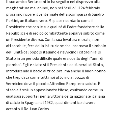
Il suo amico Berlusconi lo ha seguito nel disprezzo alla
magistratura ma, ahinoi, non nel “esilio”. Il 24 febbraio
prossimo ricorre il ventennale della scomparsa di Sandro
Pertini, un italiano vero. Mi piace ricordarlo come il
Presidente che con le sue qualità di Padre fondatore della
Repubblica e di eroico combattente apparve subito come
un Presidente diverso. Con la sua levatura morale, non
attaccabile, fece della Istituzione che incarnava il simbolo
dell’unità del popolo italiano e riavvicinò i cittadini allo
Stato in un periodo difficile quale era quello degli “anni di
piombo”. Egli è stato sì il Presidente dei funerali di Stato,
introducendo il bacio al tricolore, ma anche il buon nonno
che trepidava come tutti noi attorno al pozzo di
Vermicino dove il piccolo Alfredino Rampi era caduto. È
stato altresì un appassionato tifoso, esultando come un
qualsiasi supporter per la vittoria della nazionale italiana
di calcio in Spagna nel 1982, quasi dimentico di avere
accanto il Re Juan Carlos.