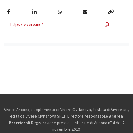
https://vivere.me/
Vivere Ancona, supplemento di Vivere Civitanova, testata di Vivere srl,
edita da
Vivere Civitanova SRLs. Direttore responsabile
Andrea
Brecciaroli
.Registrazione presso il tribunale di Ancona n° 4 del 2
novembre 2020.