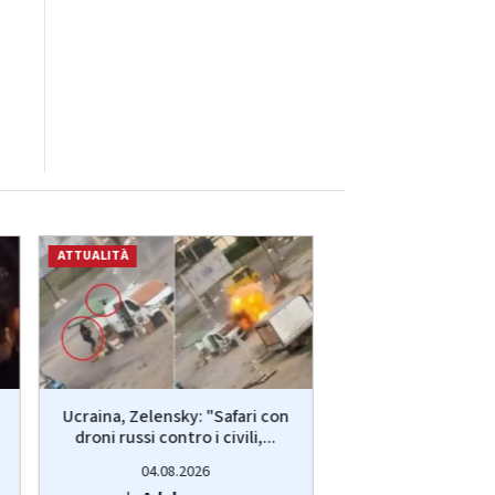
ATTUALITÀ
ATTUALITÀ
Ucraina, Zelensky: "Safari con
Ucraina, Zelensky:
droni russi contro i civili,...
droni russi contro 
04.08.2026
04.08.20