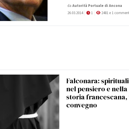
da
Autorità Portuale di Ancona
26.03.2014
1
2481 e 1 commen
Falconara: spiritual
nel pensiero e nella
storia francescana,
convegno