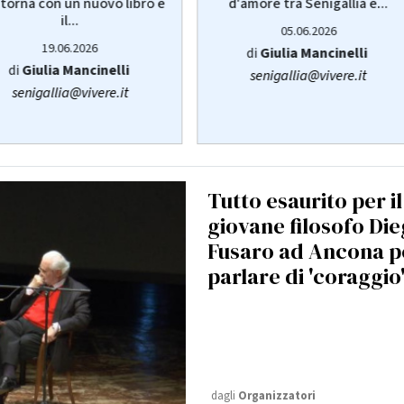
d'amore tra Senigallia e...
torna con un nuovo libro e
il...
05.06.2026
19.06.2026
di
Giulia Mancinelli
di
Giulia Mancinelli
senigallia@vivere.it
senigallia@vivere.it
Tutto esaurito per il
giovane filosofo Di
Fusaro ad Ancona p
parlare di 'coraggio
dagli
Organizzatori