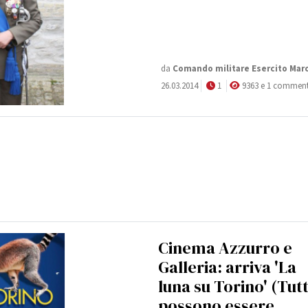
da
Comando militare Esercito Mar
26.03.2014
1
9363 e 1 commen
Cinema Azzurro e
Galleria: arriva 'La
luna su Torino' (Tutt
possono essere