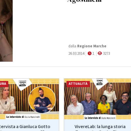
dalla
Regione Marche
26.03.2014
1
3273
URA
ATTUALITÀ
VivereLab: la lunga storia
tervista a Gianluca Gotto