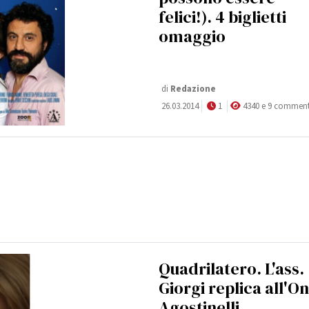
felici!). 4 biglietti
omaggio
di
Redazione
26.03.2014
1
4340 e 9 comment
Quadrilatero. L'ass.
Giorgi replica all'On
Agostinelli