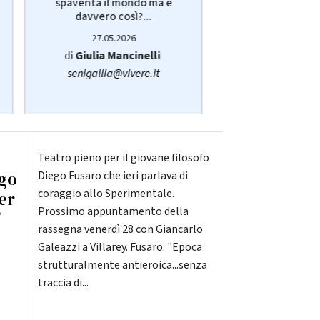
spaventa il mondo ma è
Giulia Manci
davvero così?...
protagonist
27.05.2026
14.05.20
di
Giulia Mancinelli
di
Redazi
senigallia@vivere.it
Teatro pieno per il giovane filosofo
ego
Diego Fusaro che ieri parlava di
coraggio allo Sperimentale.
er
Prossimo appuntamento della
'
rassegna venerdì 28 con Giancarlo
Galeazzi a Villarey. Fusaro: "Epoca
strutturalmente antieroica...senza
traccia di...