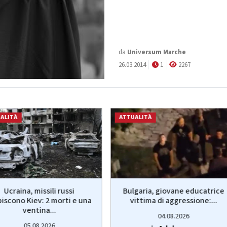
da
Universum Marche
26.03.2014
1
2267
ALITÀ
ATTUALITÀ
Ucraina, missili russi
Bulgaria, giovane educatrice
piscono Kiev: 2 morti e una
vittima di aggressione:...
ventina...
04.08.2026
05.08.2026