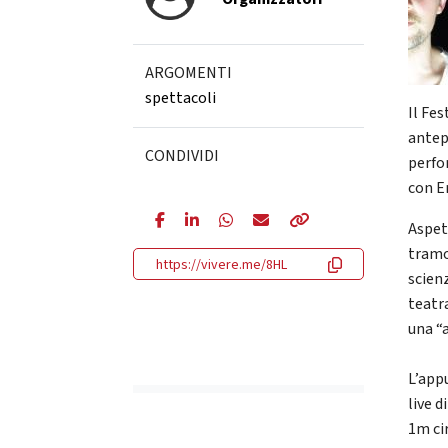
ARGOMENTI
spettacoli
Il Fes
antep
CONDIVIDI
perfo
con E
Aspet
tramo
https://vivere.me/8HL
scienz
teatr
una “
L’app
live 
1m cir