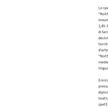
Lo spe
“Notte
innume
2,45. 
di Ser
declin
territ
d’arte
“Notte
medie
lingu
Enric
press
diplom
teatr
spetta