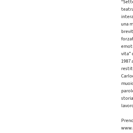
“Sett
teatr
intera
una m
brevi
forza
emoti
vita”
1987 
resti
Carlo
muoion
parol
storia
lavoro
Prenot
www.n