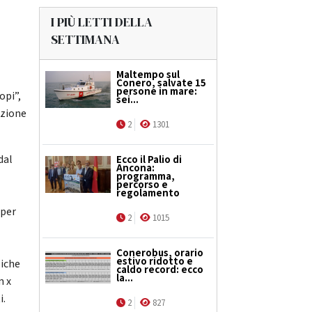
I PIÙ LETTI DELLA
SETTIMANA
Maltempo sul
Conero, salvate 15
persone in mare:
opi”,
sei...
azione
2
1301
dal
Ecco il Palio di
Ancona:
programma,
percorso e
regolamento
 per
2
1015
Conerobus, orario
estivo ridotto e
siche
caldo record: ecco
la...
m x
i.
2
827