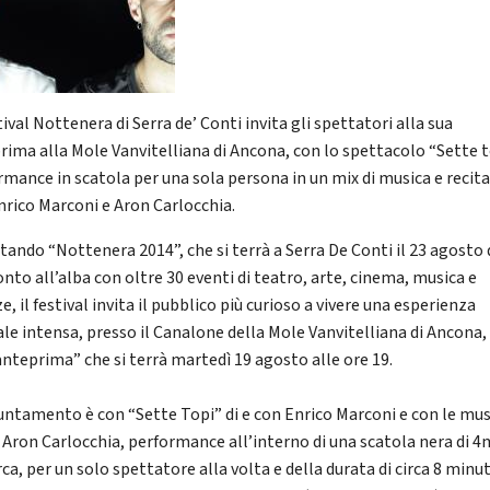
tival Nottenera di Serra de’ Conti invita gli spettatori alla sua
rima alla Mole Vanvitelliana di Ancona, con lo spettacolo “Sette t
rmance in scatola per una sola persona in un mix di musica e recit
nrico Marconi e Aron Carlocchia.
tando “Nottenera 2014”, che si terrà a Serra De Conti il 23 agosto 
nto all’alba con oltre 30 eventi di teatro, arte, cinema, musica e
e, il festival invita il pubblico più curioso a vivere una esperienza
ale intensa, presso il Canalone della Mole Vanvitelliana di Ancona,
anteprima” che si terrà martedì 19 agosto alle ore 19.
untamento è con “Sette Topi” di e con Enrico Marconi e con le mu
di Aron Carlocchia, performance all’interno di una scatola nera di 4
ca, per un solo spettatore alla volta e della durata di circa 8 minut