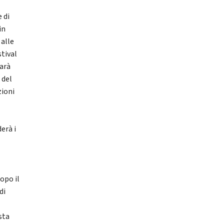
 di
in
 alle
stival
sarà
 del
zioni
a
erà i
opo il
di
sta