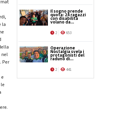
ormat
Il sogno prende
quota: 24 ragazzi
rdi,
con disabilità
volano da...
 la
ne
2
653
d
della
Operazione
Nostalgia svela i
 nel
protagonisti del
raduno di...
. Per
2
441
 e
 le
a
ere.