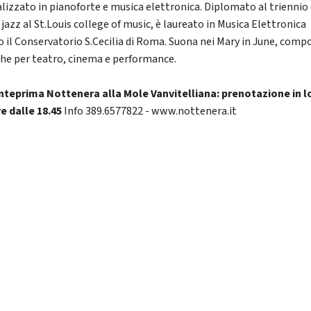
alizzato in pianoforte e musica elettronica. Diplomato al triennio 
jazz al St.Louis college of music, è laureato in Musica Elettronica
o il Conservatorio S.Cecilia di Roma. Suona nei Mary in June, comp
he per teatro, cinema e performance.
nteprima Nottenera alla Mole Vanvitelliana: prenotazione in l
re dalle 18.45
Info 389.6577822 - www.nottenera.it