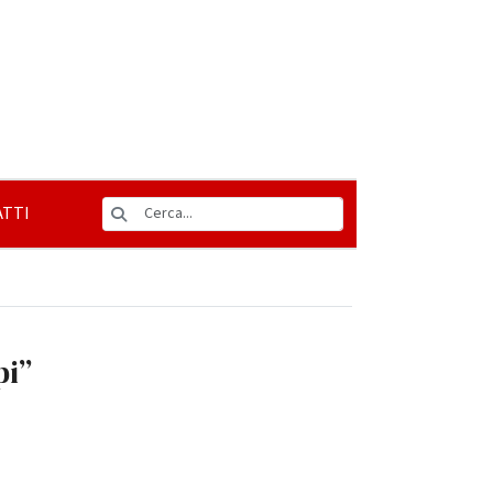
TTI
pi”