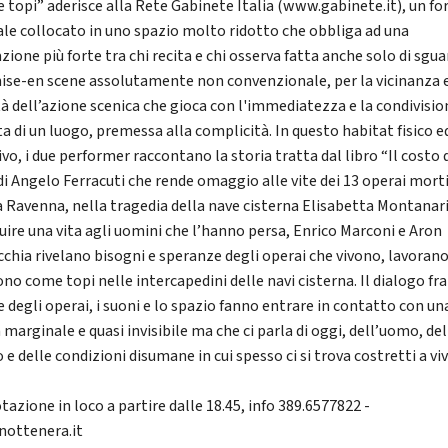
e topi” aderisce alla Rete Gabinete Italia (www.gabinete.it), un f
ale collocato in uno spazio molto ridotto che obbliga ad una
zione più forte tra chi recita e chi osserva fatta anche solo di sgua
ise-en scene assolutamente non convenzionale, per la vicinanza e
tà dell’azione scenica che gioca con l'immediatezza e la condivisio
ta di un luogo, premessa alla complicità. In questo habitat fisico e
vo, i due performer raccontano la storia tratta dal libro “Il costo 
 di Angelo Ferracuti che rende omaggio alle vite dei 13 operai morti
a Ravenna, nella tragedia della nave cisterna Elisabetta Montanari
tuire una vita agli uomini che l’hanno persa, Enrico Marconi e Aron
cchia rivelano bisogni e speranze degli operai che vivono, lavorano
o come topi nelle intercapedini delle navi cisterna. Il dialogo fra
e degli operai, i suoni e lo spazio fanno entrare in contatto con un
 marginale e quasi invisibile ma che ci parla di oggi, dell’uomo, del
 e delle condizioni disumane in cui spesso ci si trova costretti a viv
azione in loco a partire dalle 18.45, info 389.6577822 -
ottenera.it