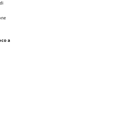
di
one
oco a