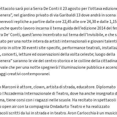
ttacolo sarà poi a Serra De Conti il 23 agosto per l’ottava edizione
nera”, nel giardino privato di via Garibaldi 13 dove andrà in scena 
revoli repliche a partire dalle ore 22,45 alle ore 24,30 e dalle 1,15
Anche questo lavoro incarna il tema guida dell’edizione 2014 del fe
ra De' Conti, quest’anno incentrato sul tema dell’Invisibile, e che 
ato per una notte intera da artisti internazionali e giovani talenti
orio in oltre 30 eventi site-specific, performance teatrali, installa
, concerti, letture ed osservazioni della volta celeste; luogo della
nera” saranno le vie del centro storico e le colline della cittadin
vale che per una notte spegnerà l’illuminazione pubblica e accend
aggi creativi contemporanei.
o Marconi è attore, clown, artista di strada, educatore. Diplomato
o l'Accademia Internazionale di Teatro, dove ha anche insegnato d
a, tiene corsi con i ragazzi nelle scuole. Ha recitato in spettacoli 
o open air con la compagnia Ondadurto Teatro e ha realizzato
coli scritti da lui in strada e in teatro. Aron Carlocchia è un musici