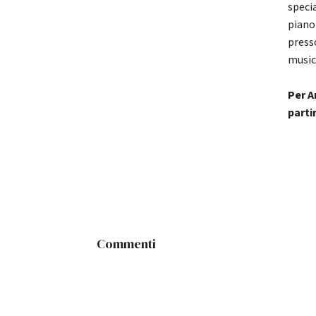
speci
piano 
press
music
Per A
parti
Commenti