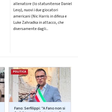
allenatore (lo statunitense Daniel
Levy), nuovi i due giocatori
americani (Nic Harris in difesa e
Luke Zahradka in attacco, che
diversamente dagli...
POLITICA
ATTUALITÀ
Più posti nelle re
Fano: Serfilippi: “A Fano non si