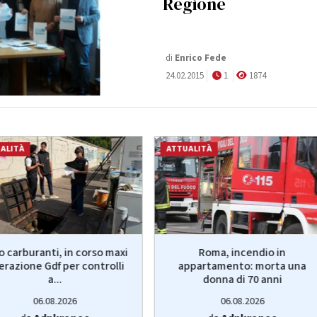
Regione
di
Enrico Fede
24.02.2015
1
1874
ALITÀ
ATTUALITÀ
o carburanti, in corso maxi
Roma, incendio in
erazione Gdf per controlli
appartamento: morta una
a...
donna di 70 anni
06.08.2026
06.08.2026