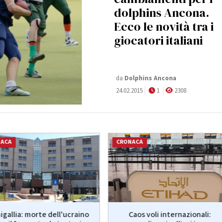
dolphins Ancona.
Ecco le novità tra i
giocatori italiani
da
Dolphins Ancona
24.02.2015
1
2308
NACA
CRONACA
igallia: morte dell'ucraino
Caos voli internazionali: