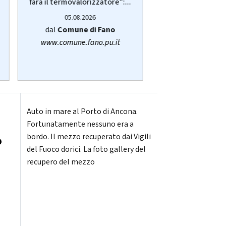
anziani, disabili 
farà il termovalorizzatore”:...
05.08.20
05.08.2026
dalla
Regione
dal
Comune di Fano
www.regione.m
www.comune.fano.pu.it
Auto in mare al Porto di Ancona.
Fortunatamente nessuno era a
bordo. Il mezzo recuperato dai Vigili
o
del Fuoco dorici. La foto gallery del
recupero del mezzo