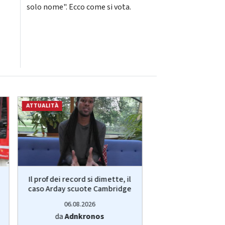
solo nome". Ecco come si vota.
ATTUALITÀ
ATTUALITÀ
Il prof dei record si dimette, il
Sorpresa a Montr
caso Arday scuote Cambridge
subito elim
06.08.2026
06.08.20
da
Adnkronos
da
Adnkro