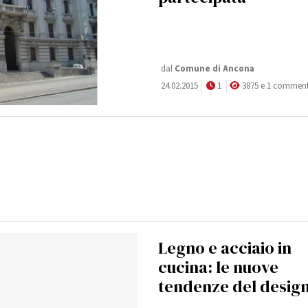
dal
Comune di Ancona
24.02.2015
1
3875 e 1 commen
Legno e acciaio in
cucina: le nuove
tendenze del desig