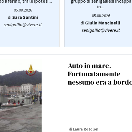
o il fermo, tra le ipotesi...
gruppo di senigalliesi incappa
in...
05.08.2026
05.08.2026
di
Sara Santini
di
Giulia Mancinelli
senigallia@vivere.it
senigallia@vivere.it
Auto in mare.
Fortunatamente
nessuno era a bord
di
Laura Rotoloni