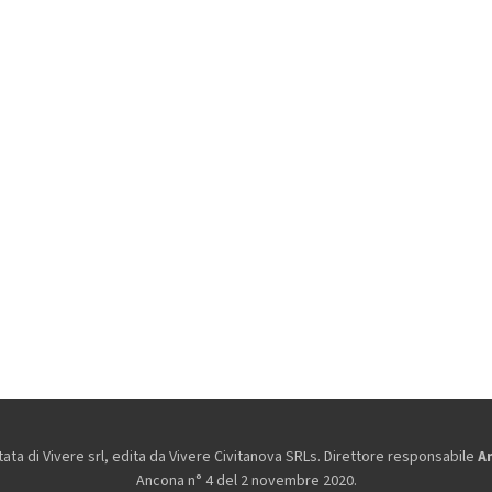
ta di Vivere srl, edita da
Vivere Civitanova SRLs. Direttore responsabile
A
Ancona n° 4 del 2 novembre 2020.