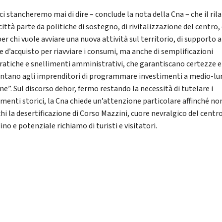
i stancheremo mai di dire – conclude la nota della Cna – che il ril
città parte da politiche di sostegno, di rivitalizzazione del centro, 
per chi vuole avviare una nuova attività sul territorio, di supporto a
e d’acquisto per riavviare i consumi, ma anche di semplificazioni
ratiche e snellimenti amministrativi, che garantiscano certezze e
ntano agli imprenditori di programmare investimenti a medio-l
e”. Sul discorso dehor, fermo restando la necessità di tutelare i
enti storici, la Cna chiede un’attenzione particolare affinché non
chi la desertificazione di Corso Mazzini, cuore nevralgico del centr
ino e potenziale richiamo di turisti e visitatori.