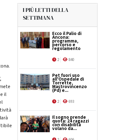
I PIÙ LETTI DELLA
SETTIMANA
Ecco il Palio di
Ancona:
programma,
percorso e
regolamento
2
840
cona.
Pet fuori uso
,
all'Ospedale di
Torrette,
 mete
Mastrovincenzo
(Pd) e...
e il
el
2
693
tività
Il sogno prende
darà
quota: 24 ragazzi
con disabilità
tibile
volano da...
2
606