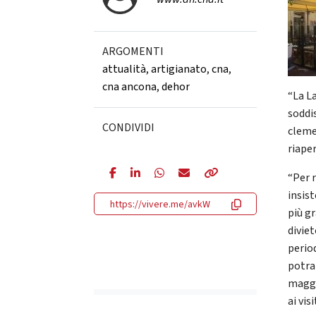
ARGOMENTI
attualità
,
artigianato
,
cna
,
cna ancona
,
dehor
“La L
soddi
CONDIVIDI
cleme
riaper
“Per r
insis
https://vivere.me/avkW
più gr
diviet
period
potra
maggi
ai vis