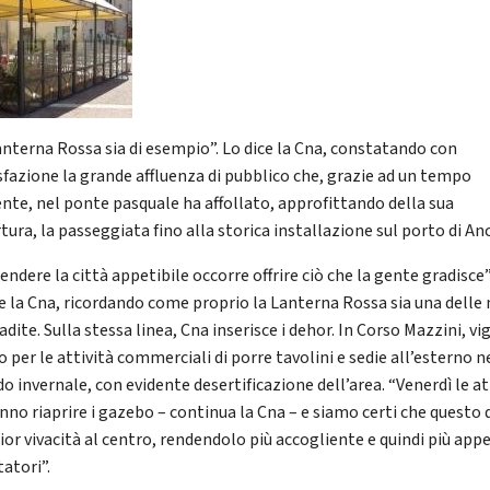
anterna Rossa sia di esempio”. Lo dice la Cna, constatando con
sfazione la grande affluenza di pubblico che, grazie ad un tempo
nte, nel ponte pasquale ha affollato, approfittando della sua
tura, la passeggiata fino alla storica installazione sul porto di An
endere la città appetibile occorre offrire ciò che la gente gradisce”
te la Cna, ricordando come proprio la Lanterna Rossa sia una delle
adite. Sulla stessa linea, Cna inserisce i dehor. In Corso Mazzini, vig
o per le attività commerciali di porre tavolini e sedie all’esterno n
o invernale, con evidente desertificazione dell’area. “Venerdì le at
nno riaprire i gazebo – continua la Cna – e siamo certi che questo 
or vivacità al centro, rendendolo più accogliente e quindi più appe
itatori”.