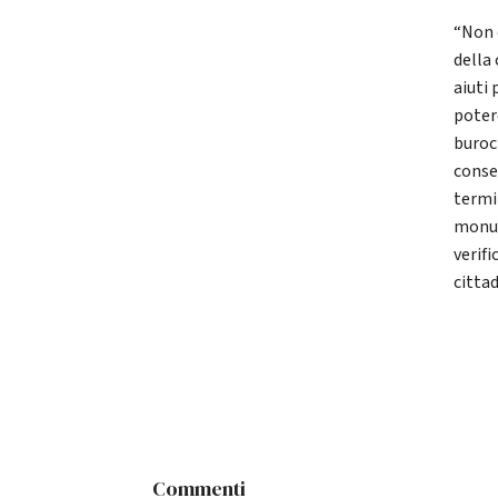
“Non c
della 
aiuti 
poter
buroc
conse
termin
monum
verifi
cittad
Commenti