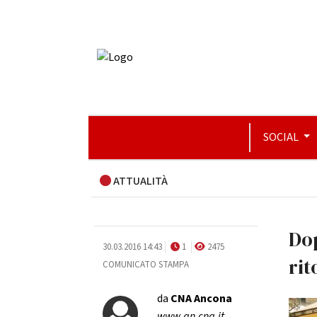
SOCIAL
ATTUALITÀ
Dop
30.03.2016 14:43
1
2475
rit
COMUNICATO STAMPA
da
CNA Ancona
www.an.cna.it