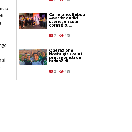
ancio
Camerano: Bebop
di
Awards: dodici
storie, un solo
l
coraggio,...
2
448
ungo
Operazione
Nostalgia svela i
protagonisti del
 si
raduno di...
o
2
428