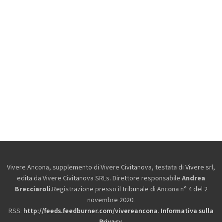
Vivere Ancona, supplemento di Vivere Civitanova, testata di Vivere srl,
edita da
Vivere Civitanova SRLs. Direttore responsabile
Andrea
Brecciaroli
.Registrazione presso il tribunale di Ancona n° 4 del 2
novembre 2020.
RSS:
http://feeds.feedburner.com/vivereancona
.
Informativa sulla