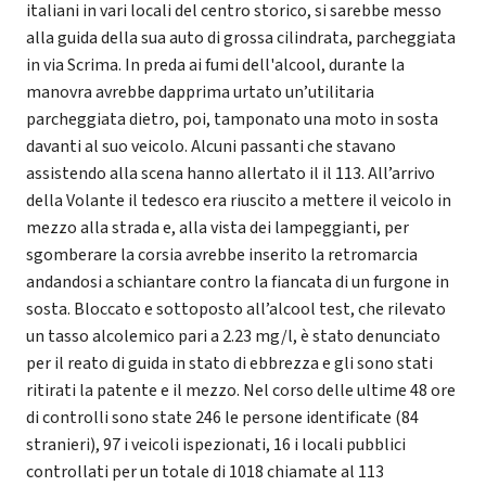
italiani in vari locali del centro storico, si sarebbe messo
alla guida della sua auto di grossa cilindrata, parcheggiata
in via Scrima. In preda ai fumi dell'alcool, durante la
manovra avrebbe dapprima urtato un’utilitaria
parcheggiata dietro, poi, tamponato una moto in sosta
davanti al suo veicolo. Alcuni passanti che stavano
assistendo alla scena hanno allertato il il 113. All’arrivo
della Volante il tedesco era riuscito a mettere il veicolo in
mezzo alla strada e, alla vista dei lampeggianti, per
sgomberare la corsia avrebbe inserito la retromarcia
andandosi a schiantare contro la fiancata di un furgone in
sosta. Bloccato e sottoposto all’alcool test, che rilevato
un tasso alcolemico pari a 2.23 mg/l, è stato denunciato
per il reato di guida in stato di ebbrezza e gli sono stati
ritirati la patente e il mezzo. Nel corso delle ultime 48 ore
di controlli sono state 246 le persone identificate (84
stranieri), 97 i veicoli ispezionati, 16 i locali pubblici
controllati per un totale di 1018 chiamate al 113