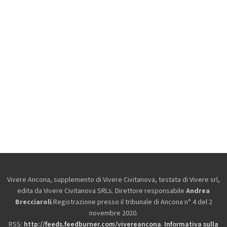
Vivere Ancona, supplemento di Vivere Civitanova, testata di Vivere srl,
edita da
Vivere Civitanova SRLs. Direttore responsabile
Andrea
Brecciaroli
.Registrazione presso il tribunale di Ancona n° 4 del 2
novembre 2020.
RSS:
http://feeds.feedburner.com/vivereancona
.
Informativa sulla