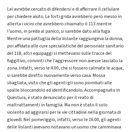
Lei avrebbe cercato di difendersi e di afferrare il cellulare
per chiedere aiuto. Le forti grida avrebbero però messo in
allerta i vicini che avrebbero chiamato il 113 mentre
l'uomo, in preda al panico, si sarebbe dato alla fuga.
Mentre una pattuglia della Volante raggiungeva la donna,
poi affidata alle cure specialistiche del personale sanitario
del 118, altri equipaggi si mettevano sulle tracce del
fuggitivo, convinti che l’aggressore non avesse lasciato la
zona. Infatti, verso le 4.00, che si fossero calmate le acque,
si sarebbe diretto nuovamente verso casa. Mossa
sbagliata, visto che gli agenti gli sono piombati alle
spalle bloccandolo ed identificandolo. Accompagnato in
Questura, è stato denunciato per il reato di
maltrattamenti in famiglia. Ma non è stato il solo
violento ad aggirarsi per le vie cittadine nella giornata di
giovedì. Nel pomeriggio, infatti, verso le 16.00, gli agenti
delle Volanti avevano notavano un uomo che camminava