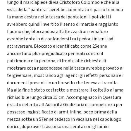
lungo il marciapiede di via Cristoforo Colombo e che alla
vista della “pantera” avrebbe aumentato il passo tenendo
la mano destra nella tasca dei pantaloni. I poliziotti
avrebbero quindi invertito il senso di marcia e raggiunto
l’uomo che, bloccandosi all’altezza di un semaforo
avrebbe tentato di confondersi tra i pedoni intenti ad
attraversare. Bloccato e identificato come 25enne
anconetano pluripregiudicato per reati contro il
patrimonio e la persona, di fronte alle richieste di
mostrare cosa nascondesse nella tasca avrebbe provato a
tergiversare, mostrando agli agenti gli effetti personali e i
documenti presenti in un borsello che teneva a tracolla.
Ma alla fine è stato costretto a mostrare il coltello a lama
richiudibile lungo circa 15 cm. Accompagnato in Questura
è stato deferito all'Autorità Giudiziaria di competenza per
possesso ingiustificato di armi. Infine, poco prima della
mezzanotte un 57enne tedesco in vacanza nel capoluogo
dorico, dopo aver trascorso una serata con gli amici