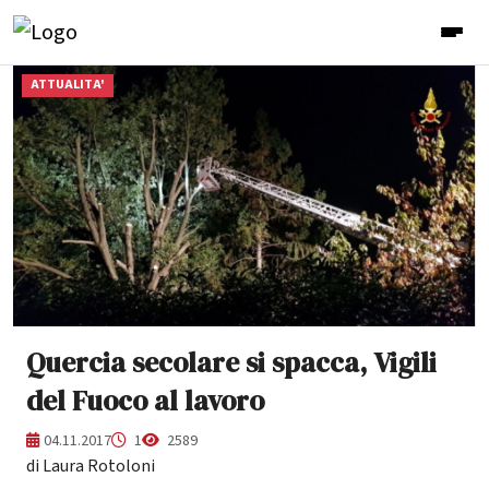
ATTUALITA'
Quercia secolare si spacca, Vigili
del Fuoco al lavoro
04.11.2017
1
2589
di Laura Rotoloni