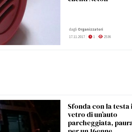
dagli
Organizzatori
17.11.2017
1
2536
Sfonda con la testa i
vetro di un’auto
parcheggiata, paur
per un 16enne