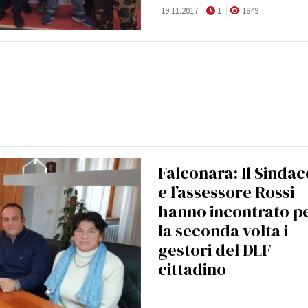
19.11.2017
1
1849
Falconara: Il Sindac
e l’assessore Rossi
hanno incontrato p
la seconda volta i
gestori del DLF
cittadino