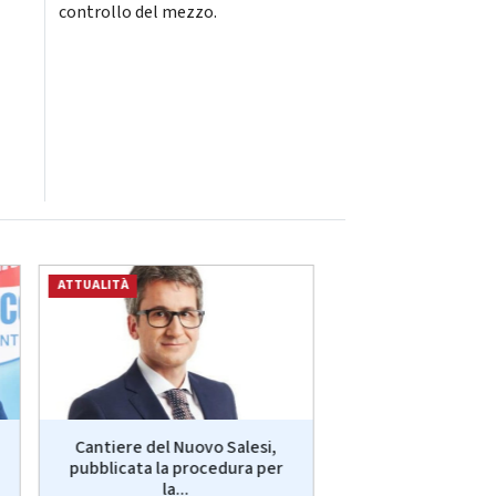
controllo del mezzo.
ATTUALITÀ
ATTUALITÀ
Cantiere del Nuovo Salesi,
Miss Universo
pubblicata la procedura per
l’anconetana Chi
la...
vince a..