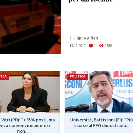
di
Filippo Alfieri
19.11.2017
1
2389
TICA
POLITICA
 Vitri (PD): "+35% posti, ma
Università, Battistoni (FI): "Più
enza convenzionamento
risorse al FFO dimostrano...
non...