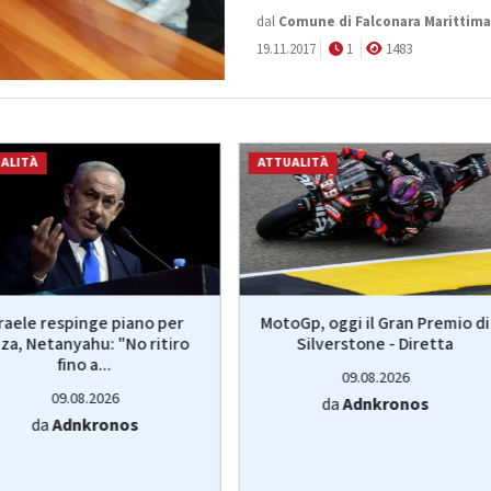
dal
Comune di Falconara Marittima
19.11.2017
1
1483
ALITÀ
ATTUALITÀ
sraele respinge piano per
MotoGp, oggi il Gran Premio di
za, Netanyahu: "No ritiro
Silverstone - Diretta
fino a...
09.08.2026
09.08.2026
da
Adnkronos
da
Adnkronos