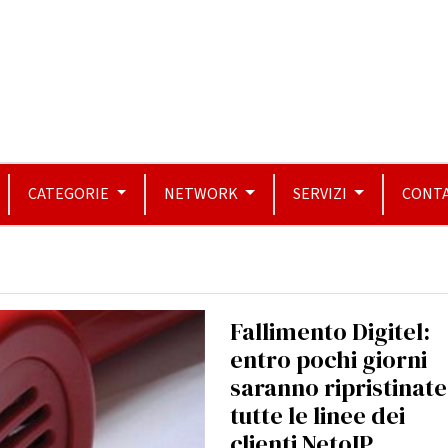
CATEGORIE
NETWORK
SERVIZI
CONTA
Fallimento Digitel:
entro pochi giorni
saranno ripristinate
tutte le linee dei
clienti NetoIP