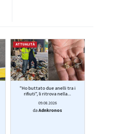
ATTUALITÀ
ATTUALITÀ
"Ho buttato due anelli tra i
Mezz'ora sul divan
rifiuti", li ritrova nella...
rischio di morte, lo
09.08.2026
09.08.20
da
Adnkronos
da
Adnkro