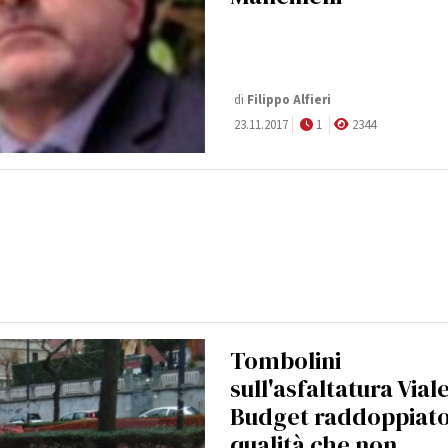
di
Filippo Alfieri
23.11.2017
1
2344
Tombolini
sull'asfaltatura Viale
Budget raddoppiato
qualità che non