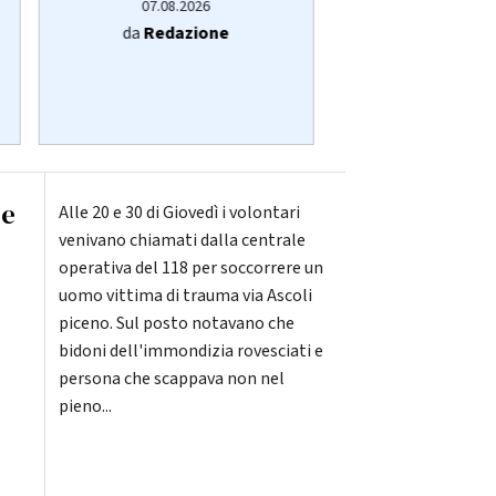
07.08.2026
07.08.20
da
Redazione
da
Cisl Ma
cislmarche
ce
Alle 20 e 30 di Giovedì i volontari
venivano chiamati dalla centrale
operativa del 118 per soccorrere un
uomo vittima di trauma via Ascoli
piceno. Sul posto notavano che
bidoni dell'immondizia rovesciati e
persona che scappava non nel
pieno...