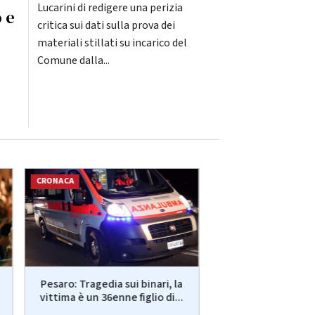
Lucarini di redigere una perizia
o e
critica sui dati sulla prova dei
materiali stillati su incarico del
Comune dalla...
CRONACA
LAVORO
Pesaro: Tragedia sui binari, la
Infortuni e m
vittima è un 36enne figlio di...
professionali in a
Marche..