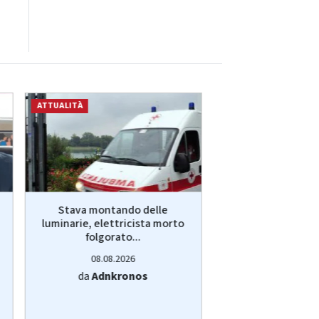
ATTUALITÀ
ATTUALITÀ
Stava montando delle
Patrizia Reggian
luminarie, elettricista morto
mentre è in vac
folgorato...
Gucci in.
08.08.2026
08.08.20
da
Adnkronos
da
Adnkro