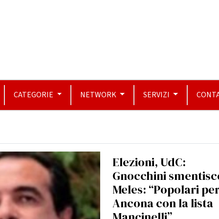
CATEGORIE
NETWORK
SERVIZI
CONTA
Elezioni, UdC:
Gnocchini smentisc
Meles: “Popolari pe
Ancona con la lista
Mancinelli”