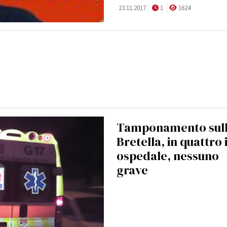
23.11.2017
1
1624
Tamponamento sul
Bretella, in quattro 
ospedale, nessuno
grave