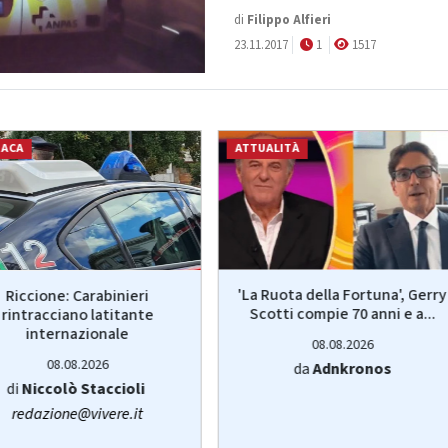
di
Filippo Alfieri
23.11.2017
1
1517
NACA
ATTUALITÀ
'La Ruota della Fortuna', Gerry
Riccione: Carabinieri
Scotti compie 70 anni e a...
rintracciano latitante
internazionale
08.08.2026
08.08.2026
da
Adnkronos
di
Niccolò Staccioli
redazione@vivere.it