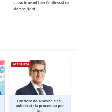
passo in avanti per Confindustria
Marche Nord
ATTUALITÀ
ATTUALITÀ
Cantiere del Nuovo Salesi,
Miss Universo
pubblicata la procedura per
l’anconetana Chi
la...
vince a..