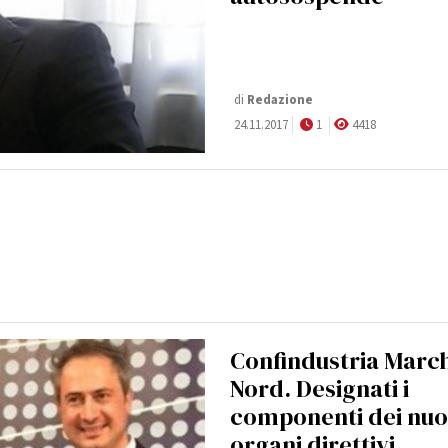
di
Redazione
24.11.2017
1
4418
Confindustria Marc
Nord. Designati i
componenti dei nuo
organi direttivi