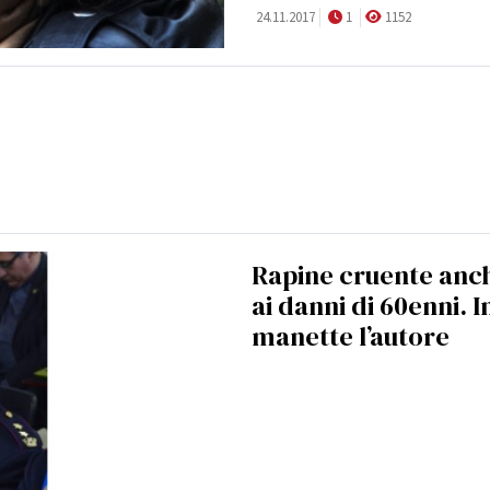
24.11.2017
1
1152
Rapine cruente anc
ai danni di 60enni. I
manette l’autore