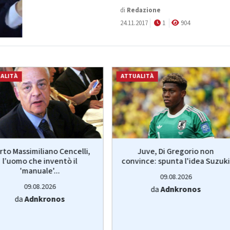
di
Redazione
24.11.2017
1
904
ALITÀ
ATTUALITÀ
rto Massimiliano Cencelli,
Juve, Di Gregorio non
l’uomo che inventò il
convince: spunta l'idea Suzuki
'manuale'...
09.08.2026
09.08.2026
da
Adnkronos
da
Adnkronos