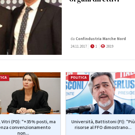
da
Confindustria Marche Nord
24.11.2017
1
2819
TICA
POLITICA
 Vitri (PD): "+35% posti, ma
Università, Battistoni (FI): "Più
enza convenzionamento
risorse al FFO dimostrano...
non...