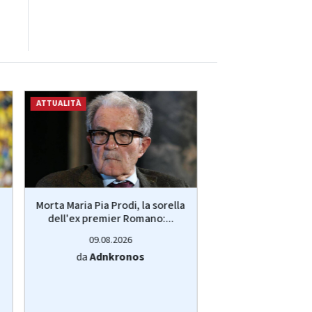
ATTUALITÀ
ATTUALITÀ
Morta Maria Pia Prodi, la sorella
Fallo laterale, 
dell'ex premier Romano:...
autostrada e inc
show del.
09.08.2026
09.08.20
da
Adnkronos
da
Adnkro