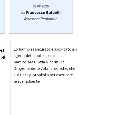
08.08.2026
08.08.20
da
Francesco Baldelli
da
Organizz
Assessore Regionale
si
Lo hanno rassicurato e ascoltato gli
 si
agenti della polizia ed in
particolare Cinzia Nicolini, la
Dirigente delle Volanti doriche, che
si è finta giornalista per ascoltare
le sue richieste.