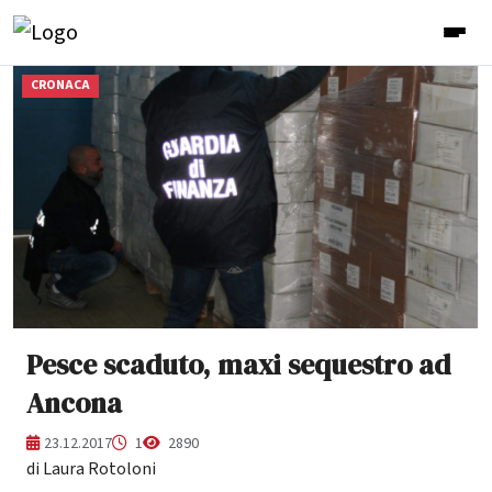
CRONACA
Pesce scaduto, maxi sequestro ad
Ancona
23.12.2017
1
2890
di Laura Rotoloni