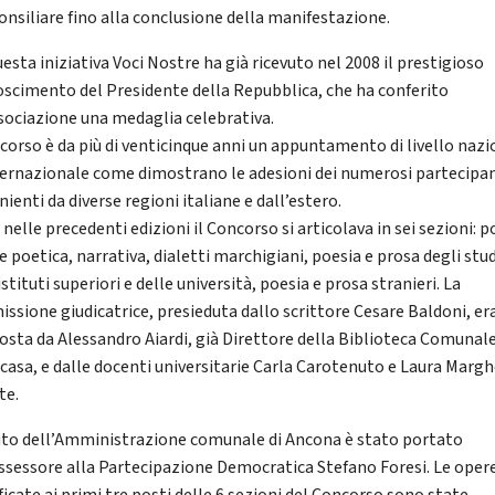
consiliare fino alla conclusione della manifestazione.
esta iniziativa Voci Nostre ha già ricevuto nel 2008 il prestigioso
oscimento del Presidente della Repubblica, che ha conferito
ssociazione una medaglia celebrativa.
ncorso è da più di venticinque anni un appuntamento di livello naz
ternazionale come dimostrano le adesioni dei numerosi partecipa
ienti da diverse regioni italiane e dall’estero.
elle precedenti edizioni il Concorso si articolava in sei sezioni: p
e poetica, narrativa, dialetti marchigiani, poesia e prosa degli stu
istituti superiori e delle università, poesia e prosa stranieri. La
ssione giudicatrice, presieduta dallo scrittore Cesare Baldoni, er
sta da Alessandro Aiardi, già Direttore della Biblioteca Comunal
casa, e dalle docenti universitarie Carla Carotenuto e Laura Margh
te.
luto dell’Amministrazione comunale di Ancona è stato portato
Assessore alla Partecipazione Democratica Stefano Foresi. Le oper