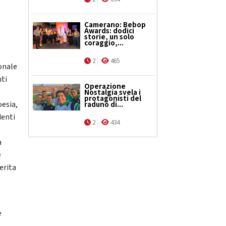
Camerano: Bebop
Awards: dodici
storie, un solo
coraggio,...
2
465
ionale
nti
Operazione
Nostalgia svela i
protagonisti del
oesia,
raduno di...
denti
2
434
a
e
erita
e