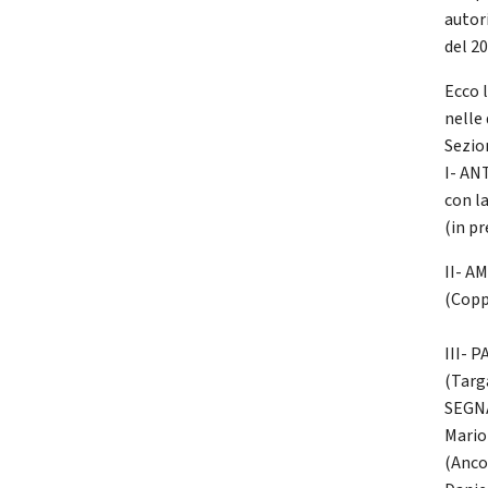
autor
del 20
Ecco l
nelle 
Sezio
I- AN
con la
(in p
II- A
(Copp
III- 
(Targ
SEGNA
Mario
(Anco