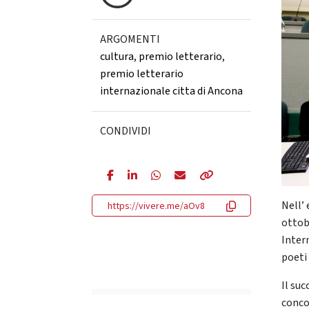
ARGOMENTI
cultura
,
premio letterario
,
premio letterario
internazionale citta di Ancona
CONDIVIDI
Nell’
https://vivere.me/aOv8
ottob
Inter
poeti 
Il su
concor