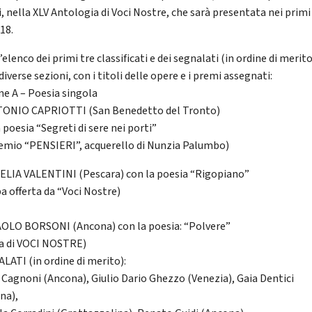
i, nella XLV Antologia di Voci Nostre, che sarà presentata nei prim
18.
’elenco dei primi tre classificati e dei segnalati (in ordine di merito
diverse sezioni, con i titoli delle opere e i premi assegnati:
ne A – Poesia singola
TONIO CAPRIOTTI (San Benedetto del Tronto)
 poesia “Segreti di sere nei porti”
remio “PENSIERI”, acquerello di Nunzia Palumbo)
MELIA VALENTINI (Pescara) con la poesia “Rigopiano”
a offerta da “Voci Nostre)
PAOLO BORSONI (Ancona) con la poesia: “Polvere”
a di VOCI NOSTRE)
LATI (in ordine di merito):
 Cagnoni (Ancona), Giulio Dario Ghezzo (Venezia), Gaia Dentici
na),