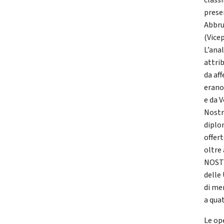
classi
prese
Abbru
(Vicep
L’anal
attrib
da af
erano
e da V
Nostre
diplo
offer
oltre
NOSTRE
delle
di me
a qua
Le op