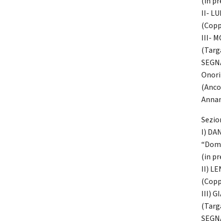
(in p
II- L
(Copp
III- 
(Targ
SEGNA
Onori
(Anco
Annam
Sezio
I) DA
“Domà
(in p
II) L
(Copp
III) 
(Targ
SEGN