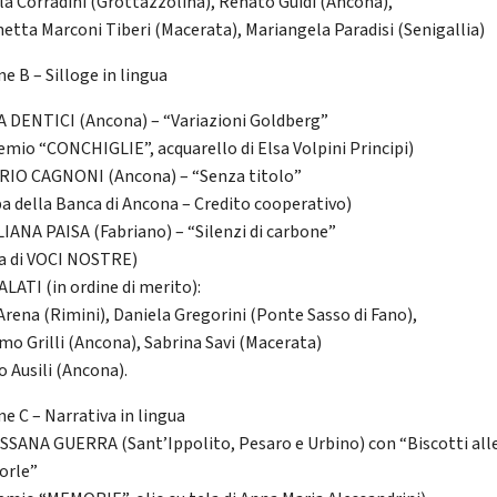
la Corradini (Grottazzolina), Renato Guidi (Ancona),
etta Marconi Tiberi (Macerata), Mariangela Paradisi (Senigallia)
e B – Silloge in lingua
IA DENTICI (Ancona) – “Variazioni Goldberg”
remio “CONCHIGLIE”, acquarello di Elsa Volpini Principi)
ARIO CAGNONI (Ancona) – “Senza titolo”
a della Banca di Ancona – Credito cooperativo)
ILIANA PAISA (Fabriano) – “Silenzi di carbone”
a di VOCI NOSTRE)
LATI (in ordine di merito):
 Arena (Rimini), Daniela Gregorini (Ponte Sasso di Fano),
mo Grilli (Ancona), Sabrina Savi (Macerata)
o Ausili (Ancona).
ne C – Narrativa in lingua
OSSANA GUERRA (Sant’Ippolito, Pesaro e Urbino) con “Biscotti all
orle”