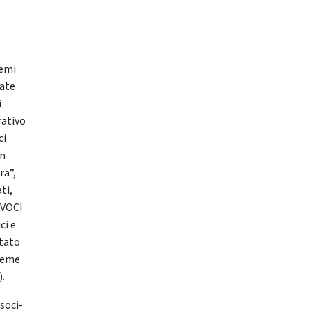
remi
nate
i
rativo
ci
un
ra”,
ti,
 VOCI
ci e
stato
sieme
).
soci-