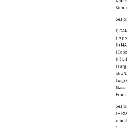
Danie
Simon
Sezion
I) GA
(in p
II) M
(Copp
III) L
(Targ
SEGNA
Luigi
Massi
Franc
Sezio
I – R
mand