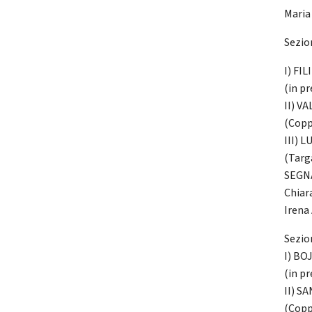
Maria 
Sezio
I) FI
(in p
II) V
(Copp
III) 
(Targ
SEGNA
Chiar
Irena
Sezion
I) BO
(in p
II) S
(Copp