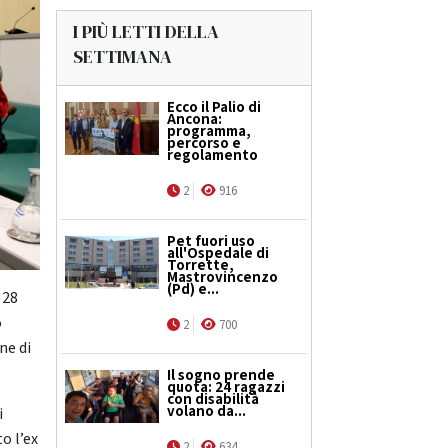
I PIÙ LETTI DELLA
SETTIMANA
Ecco il Palio di
Ancona:
programma,
percorso e
regolamento
2
916
Pet fuori uso
all'Ospedale di
Torrette,
Mastrovincenzo
(Pd) e...
 28
o
2
700
ne di
Il sogno prende
quota: 24 ragazzi
con disabilità
volano da...
i
o l’ex
2
634