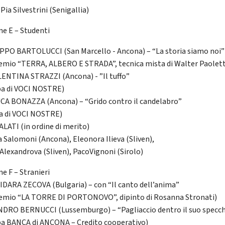
Pia Silvestrini (Senigallia)
ne E – Studenti
LIPPO BARTOLUCCI (San Marcello - Ancona) – “La storia siamo noi”
remio “TERRA, ALBERO E STRADA”, tecnica mista di Walter Paolett
ALENTINA STRAZZI (Ancona) - ”Il tuffo”
a di VOCI NOSTRE)
LUCA BONAZZA (Ancona) – “Grido contro il candelabro”
a di VOCI NOSTRE)
LATI (in ordine di merito)
a Salomoni (Ancona), Eleonora Ilieva (Sliven),
 Alexandrova (Sliven), PacoVignoni (Sirolo)
e F – Stranieri
JIDARA ZECOVA (Bulgaria) – con “Il canto dell’anima”
remio “LA TORRE DI PORTONOVO”, dipinto di Rosanna Stronati)
ANDRO BERNUCCI (Lussemburgo) – “Pagliaccio dentro il suo specc
a BANCA di ANCONA – Credito cooperativo)