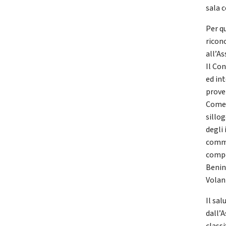
sala 
Per qu
ricon
all’A
Il Co
ed in
proven
Come n
sillog
degli 
commi
compo
Benin
Volan
Il sa
dall’