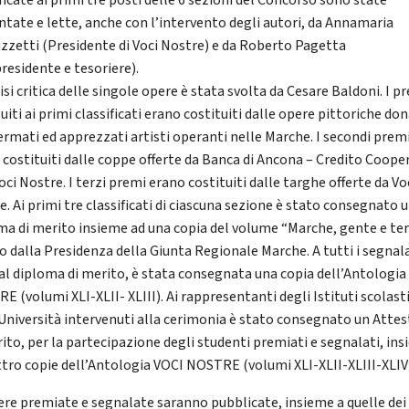
ficate ai primi tre posti delle 6 sezioni del Concorso sono state
ntate e lette, anche con l’intervento degli autori, da Annamaria
zzetti (Presidente di Voci Nostre) e da Roberto Pagetta
residente e tesoriere).
isi critica delle singole opere è stata svolta da Cesare Baldoni. I p
uiti ai primi classificati erano costituiti dalle opere pittoriche do
fermati ed apprezzati artisti operanti nelle Marche. I secondi prem
 costituiti dalle coppe offerte da Banca di Ancona – Credito Coope
oci Nostre. I terzi premi erano costituiti dalle targhe offerte da Vo
. Ai primi tre classificati di ciascuna sezione è stato consegnato 
ma di merito insieme ad una copia del volume “Marche, gente e ter
to dalla Presidenza della Giunta Regionale Marche. A tutti i segnala
 al diploma di merito, è stata consegnata una copia dell’Antologia
 (volumi XLI-XLII- XLIII). Ai rappresentanti degli Istituti scolasti
 Università intervenuti alla cerimonia è stato consegnato un Atte
rito, per la partecipazione degli studenti premiati e segnalati, in
ttro copie dell’Antologia VOCI NOSTRE (volumi XLI-XLII-XLIII-XLIV
ere premiate e segnalate saranno pubblicate, insieme a quelle dei 