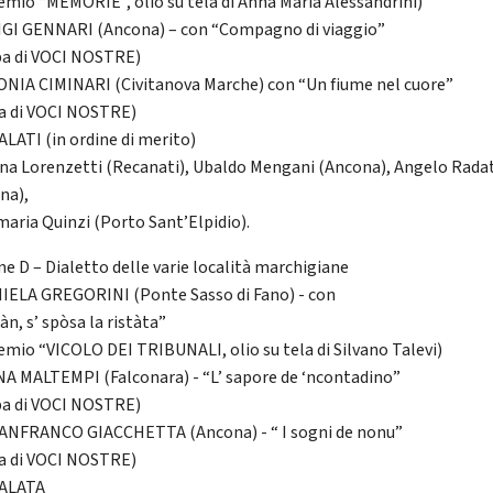
remio “MEMORIE”, olio su tela di Anna Maria Alessandrini)
UIGI GENNARI (Ancona) – con “Compagno di viaggio”
a di VOCI NOSTRE)
MONIA CIMINARI (Civitanova Marche) con “Un fiume nel cuore”
a di VOCI NOSTRE)
LATI (in ordine di merito)
na Lorenzetti (Recanati), Ubaldo Mengani (Ancona), Angelo Radat
na),
aria Quinzi (Porto Sant’Elpidio).
ne D – Dialetto delle varie località marchigiane
NIELA GREGORINI (Ponte Sasso di Fano) - con
n, s’ spòsa la ristàta”
remio “VICOLO DEI TRIBUNALI, olio su tela di Silvano Talevi)
ENA MALTEMPI (Falconara) - “L’ sapore de ‘ncontadino”
a di VOCI NOSTRE)
GIANFRANCO GIACCHETTA (Ancona) - “ I sogni de nonu”
a di VOCI NOSTRE)
ALATA