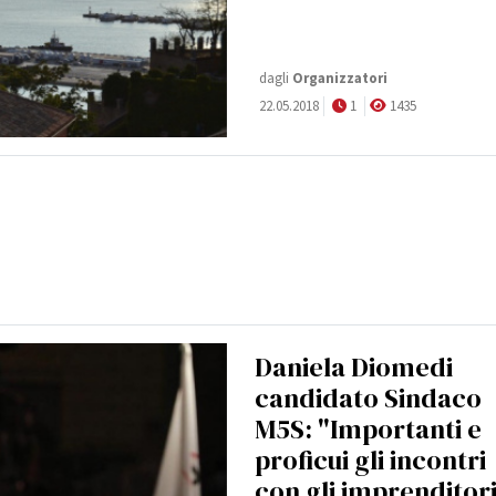
dagli
Organizzatori
22.05.2018
1
1435
Daniela Diomedi
candidato Sindaco
M5S: "Importanti e
proficui gli incontri
con gli imprenditor