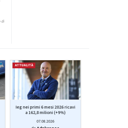
 di
ATTUALITÀ
ATTUALITÀ
Ieg nei primi 6 mesi 2026 ricavi
Caldo record, i te
a 162,8 milioni (+9%)
bastano: estate
fino...
07.08.2026
07.08.20