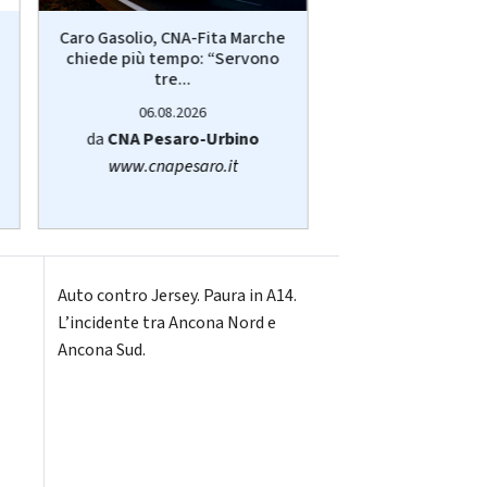
Caro Gasolio, CNA-Fita Marche
Pesaro: Scompars
chiede più tempo: “Servono
appello del Comu
tre...
vede...
06.08.2026
06.08.20
da
CNA Pesaro-Urbino
da
Redazi
www.cnapesaro.it
Auto contro Jersey. Paura in A14.
L’incidente tra Ancona Nord e
Ancona Sud.