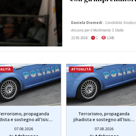
Daniela Diomedi
-
Candidata Sindaco
Ancona per il MoVimento 5 Stelle
22.05.2018
1
1345
ALITÀ
ATTUALITÀ
Terrorismo, propaganda
Terrorismo, propaganda
dista e sostegno all’Isis:...
jihadista e sostegno all'Isis:...
07.08.2026
07.08.2026