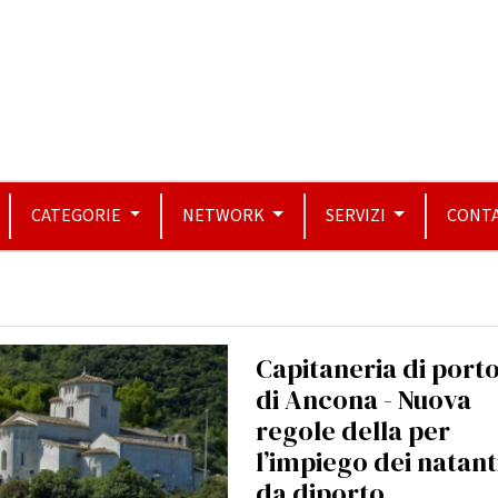
CATEGORIE
NETWORK
SERVIZI
CONTA
Capitaneria di port
di Ancona - Nuova
regole della per
l’impiego dei natant
da diporto