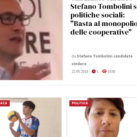
Stefano Tombolini 
politiche sociali:
"Basta al monopoli
delle cooperative"
da
Stefano Tombolini candidato
sindaco
22.05.2018
1
1838
NACA
POLITICA