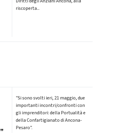
Diritti degli Anziani Ancona, alla
riscoperta...
"Si sono svolti ieri, 21 maggio, due
importanti incontri/confronti con
gli imprenditori: della Portualità e
della Confartigianato di Ancona-
Pesaro".
i"