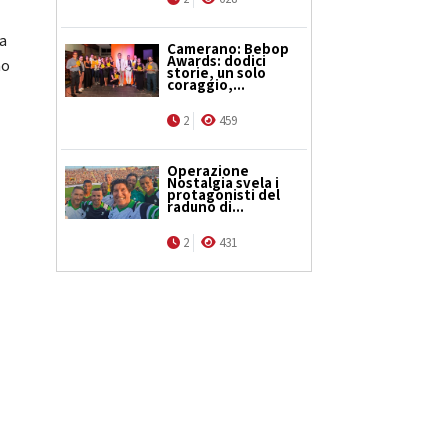
ga
Camerano: Bebop
Awards: dodici
no
storie, un solo
coraggio,...
2
459
Operazione
Nostalgia svela i
protagonisti del
raduno di...
2
431