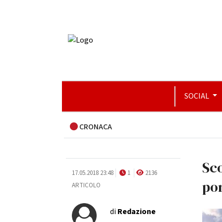
SOCIAL
CRONACA
Sco
17.05.2018 23:48
1
2136
po
ARTICOLO
di
Redazione