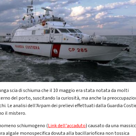
unga scia di schiuma che il 10 maggio era stata notata da molti
nterno del porto, suscitando la curiosità, ma anche la preoccupazio
hi. Le analisi dell'Arpam dei prelievi effettuati dalla Guardia Costi
no il mistero.
nomeno schiumogeno (
Link dell'accaduto
) causato da una massicc
tura algale monospecifica dovuta alla bacillarioficea non tossica