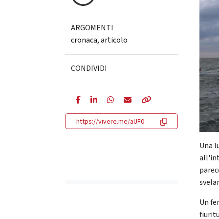
ARGOMENTI
cronaca
,
articolo
CONDIVIDI
https://vivere.me/aUF0
Una l
all'i
parecc
svela
Un fe
fiuri