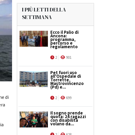
I PIÙ LETTI DELLA
SETTIMANA
Ecco il Palio di
Ancona:
programma,
percorso e
regolamento
2
901
Pet fuori uso
all'Ospedale di
Torrette,
Mastrovincenzo
(Pd) e...
ne di
2
699
era
Il sogno prende
quota: 24 ragazzi
con disabilità
volano da...
ia
2
628