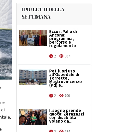
I PIÙ LETTI DELLA
SETTIMANA
Ecco il Palio di
Ancona:
programma,
percorso e
regolamento
2
907
Pet fuori uso
all'Ospedale di
Torrette,
Mastrovincenzo
(Pd) e...
a
2
700
are
 di
Il sogno prende
quota: 24 ragazzi
ntale.
con disabilità
volano da...
e
2
634