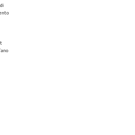
di
mento
nt
 Tano