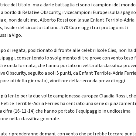
trice del titolo, ma a darle battaglia ci sono i campioni del mondo
a a bordo di Relative Obscurity, i vicecampioni Europei sulla spagno
ia e, non da ultimo, Alberto Rossi con la sua Enfant Terrible-Adria
s, leader del circuito italiano J/70 Cup e oggi tra i protagonisti
ussi a Vigo.
po di regata, posizionato di fronte alle celebri Isole Cies, non ha 
quipaggi, consentendo lo svolgimento di tre prove con vento teso f
di e onda formata, che hanno portato in vetta alla classifica provv
ve Obscurity, seguito a soli 5 punti, da Enfant Terrible-Adria Ferrie
 parziali della giornata), vincitore della seconda prova di oggi.
o più lento per la due volte campionessa europea Claudia Rossi, ch
a Petite Terrible-Adria Ferries ha centrato una serie di piazzamenti
a cifra (16-11-14) che hanno portato l'equipaggio in undicesima
one nella classifica generale.
gate riprenderanno domani, con vento che potrebbe toccare punt