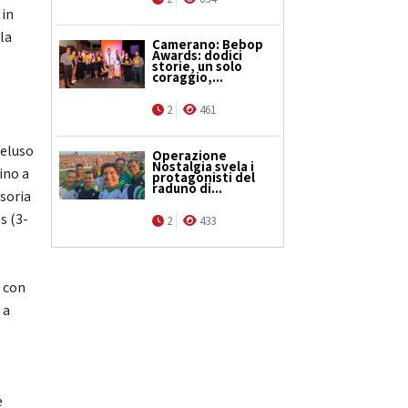
 in
la
Camerano: Bebop
Awards: dodici
storie, un solo
coraggio,...
2
461
deluso
Operazione
Nostalgia svela i
ino a
protagonisti del
raduno di...
isoria
s (3-
2
433
e con
 a
e