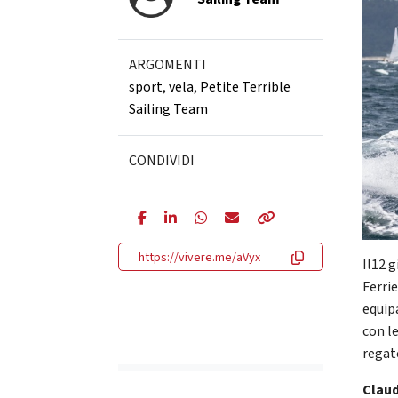
ARGOMENTI
sport
,
vela
,
Petite Terrible
Sailing Team
CONDIVIDI
https://vivere.me/aVyx
Il12 
Ferrie
equip
con l
regat
Claud