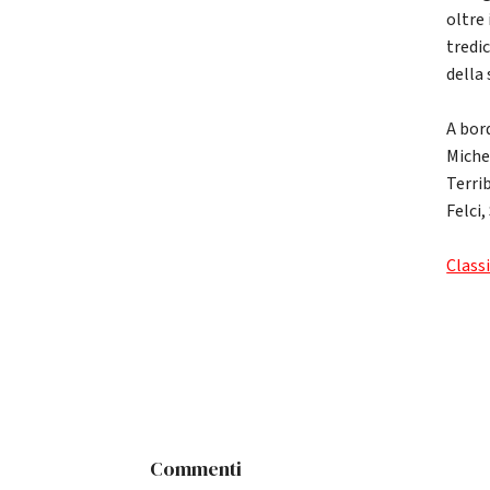
oltre
tredi
della
A bord
Miche
Terri
Felci
Classi
Commenti