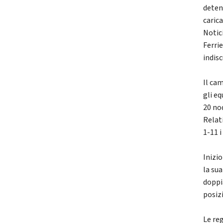
deten
caric
Notic
Ferrie
indisc
Il cam
gli e
20 no
Relati
1-11 i
Inizi
la su
doppi
posizi
Le re