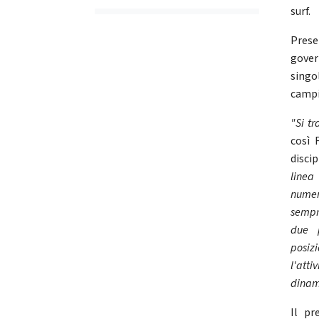
surf.
Prese
gover
singo
campi
"Si tr
così 
discip
linea
numer
sempr
due p
posiz
l'att
dinami
Il p