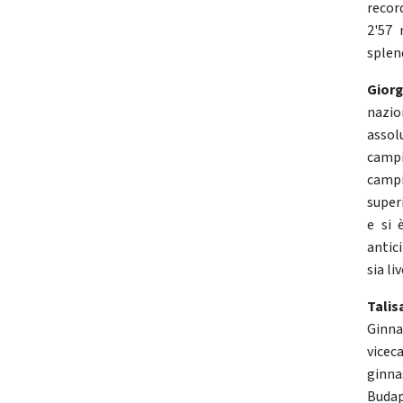
record
2'57 
splend
Giorg
nazio
assol
campi
campi
super
e si 
antic
sia li
Talis
Ginna
vicec
ginna
Budap