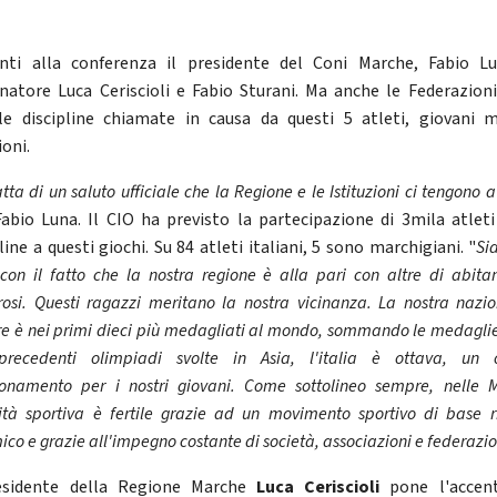
nti alla conferenza il presidente del Coni Marche, Fabio Lu
natore Luca Ceriscioli e Fabio Sturani. Ma anche le Federazioni
le discipline chiamate in causa da questi 5 atleti, giovani 
oni.
atta di un saluto ufficiale che la Regione e le Istituzioni ci tengono a
Fabio Luna. Il CIO ha previsto la partecipazione di 3mila atleti
line a questi giochi. Su 84 atleti italiani, 5 sono marchigiani. "
Si
 con il fatto che la nostra regione è alla pari con altre di abitan
osi. Q
uesti ragazzi meritano la nostra vicinanza. La nostra nazi
e è nei primi dieci più medagliati al mondo, sommando le medaglie
recedenti olimpiadi svolte in Asia, l'italia è ottava, un 
ionamento per i nostri giovani. Come sottolineo sempre, nelle 
ività sportiva è fertile grazie ad un movimento sportivo di base r
co e grazie all'impegno costante di società, associazioni e federazio
residente della Regione Marche
Luca Ceriscioli
pone l'accen