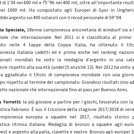
 di 1'34 nei 600 mt e 75''96 nei 400 mt, oltre all'importante risul
nei 1000 mt. Ha conquistato agli Europei di Gyor in Ungher
ido argento sui 400 ostacoli con il recod personale di 59''04.
ia Speciale,
18enne
campionessa anconetana di windsurf sia a l
nale che internazionale. Nel 2011 si è classificata al primo
uto nelle 4 tappe della Coppa Italia, ha ottenuto il tit
onessa italiana cadetti ed è prima anche nel ranking naziona
onati mondiali ha vinto la medaglia d'argento in una cat
iore rispetto alla sua età (under15 anzichè 13). Nel 2012 ha vinto 
èa ggiudicata il titolo di campionesa mondiale con una giorn
ipo rispetto al termine del campionato. Grandiosi risultati sino ad
vello nazionale che internazionale fino al pass per Buenos Aires.
a Torretti:
la più giovane a partire per i giochi, tesserata con la
stica Fabriano. È suo il tricolore della stagione 2017/2018 di serie
ampionessa europea a squadre nel 2017, risultato storico 
stica ritmica italiana. Medaglia di bronzo a squadre agli euro
est e argento alla palla, clavette e nastro. Bronzo agli europei 2