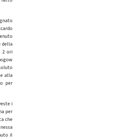
 fatto
egnato
ccardo
tenuto
e della
 2 ori
lasgow
soluto
 e alla
to per
este i
na per
ta che
onessa
uto il