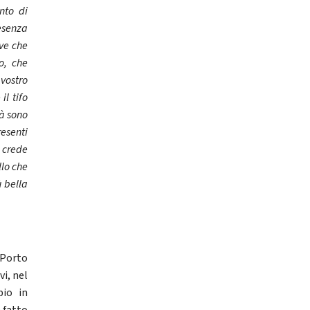
nto di
resenza
ive che
o, che
 vostro
il tifo
tà sono
esenti
i crede
llo che
 bella
 Porto
vi, nel
io in