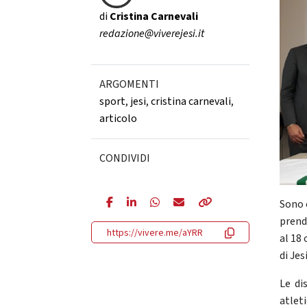
di
Cristina Carnevali
redazione@viverejesi.it
ARGOMENTI
sport
,
jesi
,
cristina carnevali
,
articolo
CONDIVIDI
Sono 
prend
https://vivere.me/aYRR
al 18 
di Jes
Le di
atlet