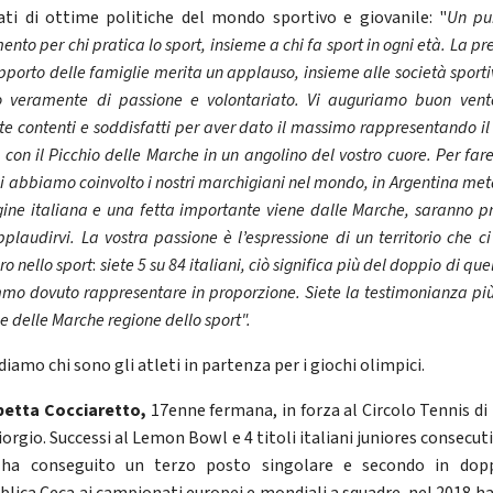
tati di ottime politiche del mondo sportivo e giovanile: "
Un pu
mento per chi pratica lo sport, insieme a chi fa sport in ogni età. La p
upporto delle famiglie merita un applauso, insieme alle società sport
o veramente di passione e volontariato. Vi auguriamo buon vent
te contenti e soddisfatti per aver dato il massimo rappresentando il
con il Picchio delle Marche in un angolino del vostro cuore.
Per fare 
i abbiamo coinvolto i nostri marchigiani nel mondo, in Argentina me
igine italiana e una fetta importante viene dalle Marche, saranno pr
plaudirvi. La vostra passione è l’espressione di un territorio che c
o nello sport
:
siete 5 su 84 italiani, ciò significa più del doppio di que
mo dovuto rappresentare in proporzione. Siete la testimonianza più
le delle Marche regione dello sport".
iamo chi sono gli atleti in partenza per i giochi olimpici.
betta Cocciaretto,
17enne fermana, in forza al Circolo Tennis di
orgio. Successi al Lemon Bowl e 4 titoli italiani juniores consecuti
 ha conseguito un terzo posto singolare e secondo in dopp