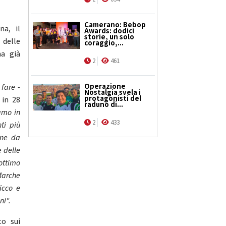
Camerano: Bebop
na, il
Awards: dodici
storie, un solo
 delle
coraggio,...
ma già
2
461
Operazione
 fare -
Nostalgia svela i
protagonisti del
 in 28
raduno di...
amo in
2
433
ti più
one da
 delle
ottimo
Marche
icco e
ni".
to sui