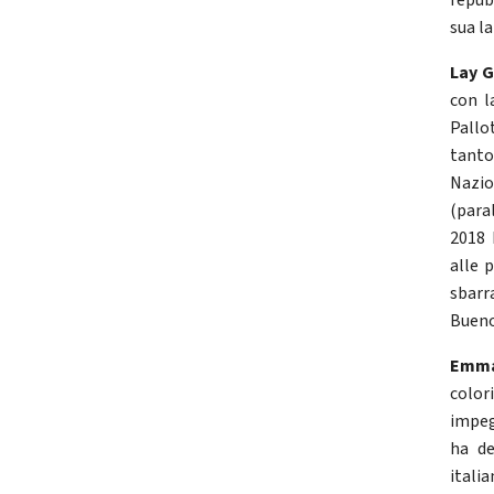
repub
sua l
Lay G
con l
Pallo
tanto 
Nazio
(para
2018 
alle p
sbarr
Bueno
Emma 
color
impeg
ha de
itali