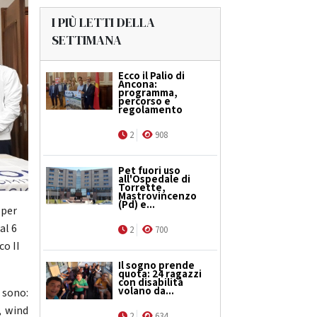
I PIÙ LETTI DELLA
SETTIMANA
Ecco il Palio di
Ancona:
programma,
percorso e
regolamento
2
908
Pet fuori uso
all'Ospedale di
Torrette,
Mastrovincenzo
(Pd) e...
 per
al 6
2
700
co II
Il sogno prende
quota: 24 ragazzi
con disabilità
volano da...
 sono:
, wind
2
634