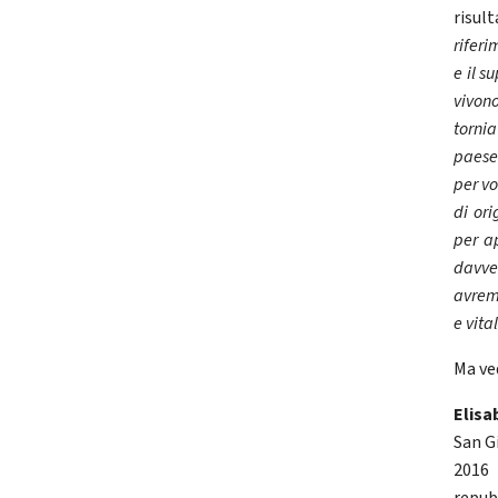
risul
riferi
e il s
vivon
tornia
paese 
per vo
di or
per ap
davver
avrem
e vita
Ma ved
Elisa
San Gi
2016