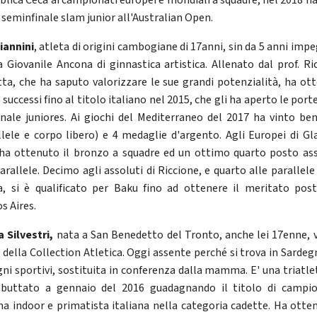
blica Ceca ai campionati europei e mondiali a squadre, nel 2018 ha
a seminfinale slam junior all'Australian Open.
iannini
, atleta di origini cambogiane di 17anni, sin da 5 anni imp
a Giovanile Ancona di ginnastica artistica. Allenato dal prof. Ri
tta, che ha saputo valorizzare le sue grandi potenzialità, ha ot
successi fino al titolo italiano nel 2015, che gli ha aperto le port
nale juniores. Ai giochi del Mediterraneo del 2017 ha vinto ben
llele e corpo libero) e 4 medaglie d'argento. Agli Europei di G
ha ottenuto il bronzo a squadre ed un ottimo quarto posto as
arallele. Decimo agli assoluti di Riccione, e quarto alle parallele
a, si è qualificato per Baku fino ad ottenere il meritato pos
s Aires.
Silvestri,
nata a San Benedetto del Tronto, anche lei 17enne, v
i della Collection Atletica. Oggi assente perché si trova in Sardeg
ni sportivi, sostituita in conferenza dalla mamma. E' una triatle
buttato a gennaio del 2016 guadagnando il titolo di campi
ana indoor e primatista italiana nella categoria cadette. Ha otten