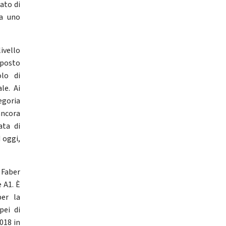
tato di
ia uno
ivello
 posto
olo di
le. Ai
egoria
ancora
ata di
 oggi,
 Faber
 A1. È
per la
pei di
018 in