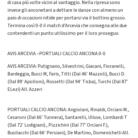
di casa più volte vicini al vantaggio. Nella ripresa sono
invece gli anconetani a dettare le danze con almeno un
paio di occasioni nitide per portarsi via il bottino grosso.
Termina così 0-0 il match d’Arcevia che consegna alle due
contendenti un punto utilissimo per il loro proseguo.
AVIS ARCEVIA –PORTUALI CALCIO ANCONA 0-0
AVIS ARCEVIA: Putignano, Silvestrini, Giacani, Fioranelli,
Bardeggia, Bucci M, Faris, Titti (Dal 46′ Mazzoli), Bucci D.
(Dal 89′ Apolloni), Rossetti (Dal 94′ Tisba), Turchi (Dal 87′
ELezi) All. Azzeri
PORTUALI CALCIO ANCONA: Angiolani, Rinaldi, Orciani M.,
Cesaroni (Dal 66′ Tunnera), Santarelli, Ulisse, Lombardi T
(Dal 72′ Lodigiani)., Pizzichini (Dal 77′ Orciani F.),
Busilacchi (Dal 66′ Persiani), De Martino, Domenichelli All.