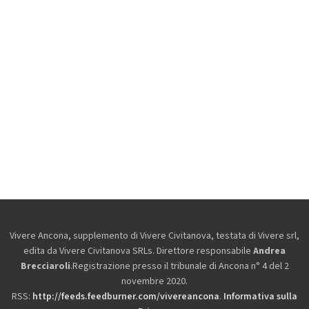
Vivere Ancona, supplemento di Vivere Civitanova, testata di Vivere srl,
edita da
Vivere Civitanova SRLs. Direttore responsabile
Andrea
Brecciaroli
.Registrazione presso il tribunale di Ancona n° 4 del 2
novembre 2020.
RSS:
http://feeds.feedburner.com/vivereancona
.
Informativa sulla