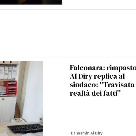
Falconara: rimpasto
Al Diry replica al
sindaco: ''Travisata 
realtà dei fatti''
Da
Yasmin Al Diry