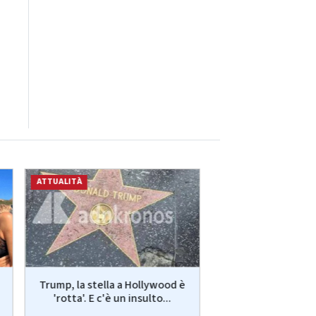
ATTUALITÀ
ATTUALITÀ
Trump, la stella a Hollywood è
Sicurezza, Aurige
'rotta'. E c'è un insulto...
"Tuteliamo chi 
notte,..