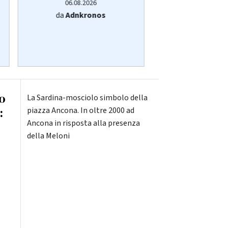
06.08.2026
06.08.20
da
Adnkronos
da
Adnkro
o
La Sardina-mosciolo simbolo della
:
piazza Ancona. In oltre 2000 ad
Ancona in risposta alla presenza
della Meloni