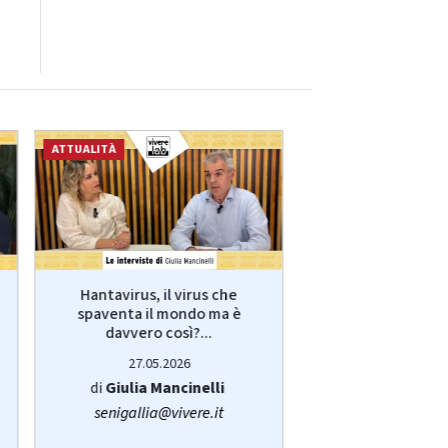
ATTUALITÀ
ECONOMIA
Hantavirus, il virus che
VivereLab: le int
spaventa il mondo ma è
Giulia Manci
davvero così?...
protagonist
27.05.2026
14.05.20
di
Giulia Mancinelli
di
Redazi
senigallia@vivere.it