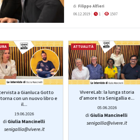
di
Filippo Alfieri
06.12.2019
1
1507
URA
ATTUALITÀ
VivereLab: la lunga storia
tervista a Gianluca Gotto
d'amore tra Senigallia e...
torna con un nuovo libro e
il...
05.06.2026
19.06.2026
di
Giulia Mancinelli
di
Giulia Mancinelli
senigallia@vivere.it
senigallia@vivere.it