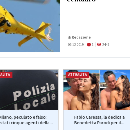
di
Redazione
06.12.2019
1
2447
ALITÀ
ATTUALITÀ
Milano, peculato e falso:
Fabio Caressa, la dedica a
stati cinque agenti della...
Benedetta Parodi per il...