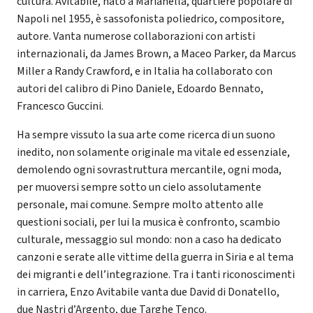
cultura. Avitabile, nato a Marianella, quartiere popolare di
Napoli nel 1955, è sassofonista poliedrico, compositore,
autore. Vanta numerose collaborazioni con artisti
internazionali, da James Brown, a Maceo Parker, da Marcus
Miller a Randy Crawford, e in Italia ha collaborato con
autori del calibro di Pino Daniele, Edoardo Bennato,
Francesco Guccini.
Ha sempre vissuto la sua arte come ricerca di un suono
inedito, non solamente originale ma vitale ed essenziale,
demolendo ogni sovrastruttura mercantile, ogni moda,
per muoversi sempre sotto un cielo assolutamente
personale, mai comune. Sempre molto attento alle
questioni sociali, per lui la musica è confronto, scambio
culturale, messaggio sul mondo: non a caso ha dedicato
canzoni e serate alle vittime della guerra in Siria e al tema
dei migranti e dell’integrazione. Tra i tanti riconoscimenti
in carriera, Enzo Avitabile vanta due David di Donatello,
due Nastri d’Argento, due Targhe Tenco.