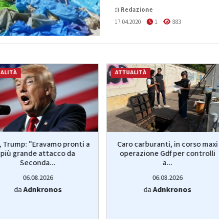
di
Redazione
17.04.2020
1
883
ALITÀ
ATTUALITÀ
, Trump: "Eravamo pronti a
Caro carburanti, in corso maxi
più grande attacco da
operazione Gdf per controlli
Seconda...
a...
06.08.2026
06.08.2026
da
Adnkronos
da
Adnkronos