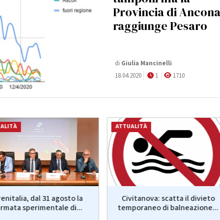
Provincia di Ancon
raggiunge Pesaro
di
Giulia Mancinelli
18.04.2020
1
1710
ALITÀ
ATTUALITÀ
enitalia, dal 31 agosto la
Civitanova: scatta il divieto
ermata sperimentale di...
temporaneo di balneazione...