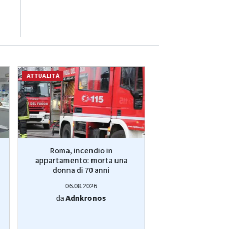
ATTUALITÀ
ATTUALITÀ
Roma, incendio in
Il prof dei record s
appartamento: morta una
caso Arday scuot
donna di 70 anni
06.08.20
06.08.2026
da
Adnkro
da
Adnkronos