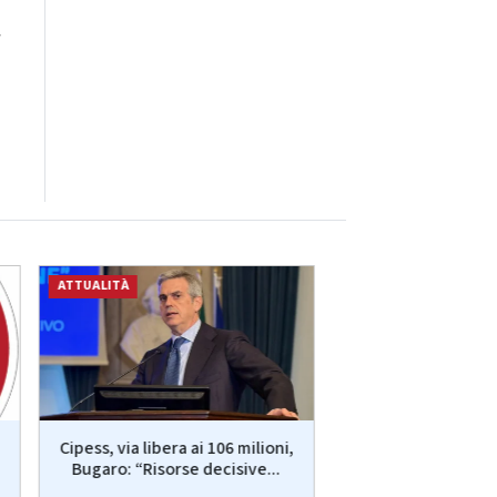
a
ATTUALITÀ
CRONACA
Senigallia: morte 
Cipess, via libera ai 106 milioni,
dopo il fermo, tra 
Bugaro: “Risorse decisive...