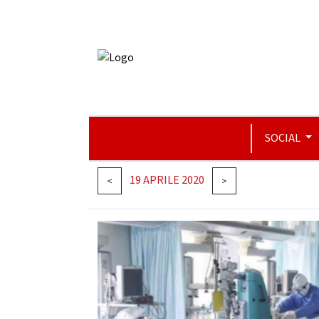
SOCIAL
19 APRILE 2020
<
>