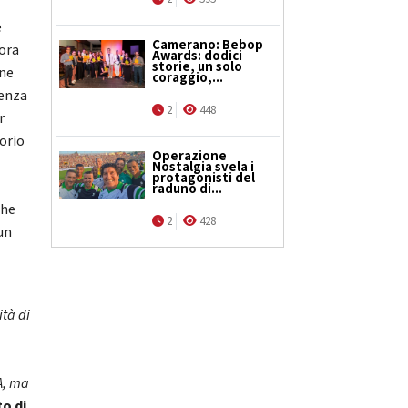
è
Camerano: Bebop
nora
Awards: dodici
storie, un solo
one
coraggio,...
Senza
2
448
r
torio
Operazione
Nostalgia svela i
protagonisti del
raduno di...
che
2
428
un
ità di
SA, ma
o di