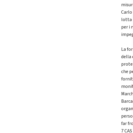
misure
Carlo 
lotta
per i 
impegn
La fo
della 
prote
che p
forni
monit
March
Barca
organ
perso
far f
7 CAS 