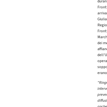
duran
Fronti
arriva
Giuli
Regio
Front
March
dei m
affian
dell'
opera
soppo
erano 
"Ringr
inter
preven
diffus
anche 