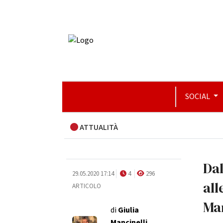
SOCIAL
ATTUALITÀ
Dal
29.05.2020 17:14
4
296
all
ARTICOLO
Mar
di
Giulia
Mancinelli