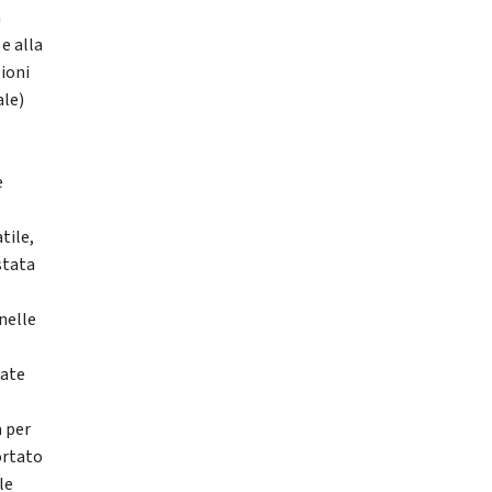
a
 e alla
ioni
ale)
e
tile,
stata
nelle
tate
a per
ortato
le