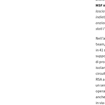
MSF n
lascia
indie
anzian
stati 
Nell’a
team,
in 41 
suppor
di pro
isola
circui
RSA a
un se
operat
anche
in via