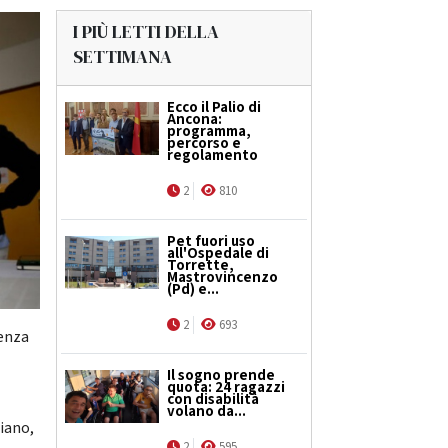
I PIÙ LETTI DELLA
SETTIMANA
Ecco il Palio di
Ancona:
programma,
percorso e
regolamento
2
810
Pet fuori uso
all'Ospedale di
Torrette,
Mastrovincenzo
(Pd) e...
2
693
Senza
Il sogno prende
quota: 24 ragazzi
con disabilità
volano da...
iano,
2
595