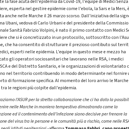
te la fase acuta dell'epidemia da Covid-19, l'equipe di Medici Senza
ere, esperta nel gestire epidemie come l'ebola, la Sars e la Mers, 
ta anche nelle Marche il 26 marzo scorso. Dall'iniziativa della sig
ana Ubani, vedova di Carlo Urbani e del presidente della Commissi
nale Sanità Fabrizio Volpini, è nato il primo contatto con Medici 
iere che si è concretizzato in un protocollo, sottoscritto con l'Asu
e, che ha consentito di strutturare il prezioso contibuto sul terri
edici, esperti nelle epidemia. L'equipe in questo mese e mezzo ha
cato gli operatori sociosanitari che lavorano nelle RSA, i medici
USCA e del Distretto Sanitario, e le organizzazioni di volontariato 
no nel territorio contribuendo in modo determinante nel fornire 
rto di formazione specifica. Al momento del loro arrivo le Marche
tra le regioni più colpite dall'epidemia.
aziamo l’ASUR per la stretta collaborazione che ci ha dato la possibil
venire nelle Marche in maniera tempestiva dimostrando come la
zione ed il contenimento dell’infezione siano decisive per frenare la
ione del virus tra le persone e le comunità più a rischio, come nelle R
negli istituti penitenziari
-afferma
Tommaso Fabbri, capo progett