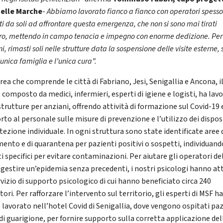
elle Marche
-
Abbiamo lavorato fianco a fianco con operatori spess
ti da soli ad affrontare questa emergenza, che non si sono mai tirati
tro, mettendo in campo tenacia e impegno con enorme dedizione. Per 
i, rimasti soli nelle strutture data la sospensione delle visite esterne,
l’unica famiglia e l’unica cura”.
rea che comprende le città di Fabriano, Jesi, Senigallia e Ancona, i
 composto da medici, infermieri, esperti di igiene e logisti, ha lav
strutture per anziani, offrendo attività di formazione sul Covid-19 
to al personale sulle misure di prevenzione e l’utilizzo dei disposi
tezione individuale. In ogni struttura sono state identificate aree 
mento e di quarantena per pazienti positivi o sospetti, individuand
ti specifici per evitare contaminazioni. Per aiutare gli operatori de
 gestire un’epidemia senza precedenti, i nostri psicologi hanno at
rvizio di supporto psicologico di cui hanno beneficiato circa 240
ori. Per rafforzare l’intervento sul territorio, gli esperti di MSF 
 lavorato nell’hotel Covid di Senigallia, dove vengono ospitati paz
 di guarigione, per fornire supporto sulla corretta applicazione del