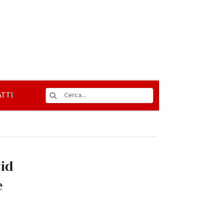
TTI
vid
e