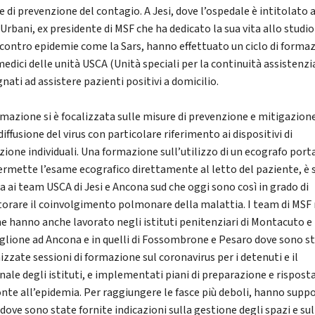
 di prevenzione del contagio. A Jesi, dove l’ospedale è intitolato 
Urbani, ex presidente di MSF che ha dedicato la sua vita allo studio
 contro epidemie come la Sars, hanno effettuato un ciclo di formaz
medici delle unità USCA (Unità speciali per la continuità assistenzi
ati ad assistere pazienti positivi a domicilio.
rmazione si è focalizzata sulle misure di prevenzione e mitigazion
diffusione del virus con particolare riferimento ai dispositivi di
zione individuali. Una formazione sull’utilizzo di un ecografo porta
ermette l’esame ecografico direttamente al letto del paziente, è 
ta ai team USCA di Jesi e Ancona sud che oggi sono così in grado di
orare il coinvolgimento polmonare della malattia. I team di MSF 
e hanno anche lavorato negli istituti penitenziari di Montacuto e
glione ad Ancona e in quelli di Fossombrone e Pesaro dove sono s
izzate sessioni di formazione sul coronavirus per i detenuti e il
nale degli istituti, e implementati piani di preparazione e rispost
ronte all’epidemia. Per raggiungere le fasce più deboli, hanno supp
dove sono state fornite indicazioni sulla gestione degli spazi e sul