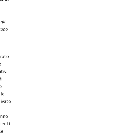
o
gli
 sono
l
orato
e
tivi
di
o
lle
tivato
hanno
ienti
le