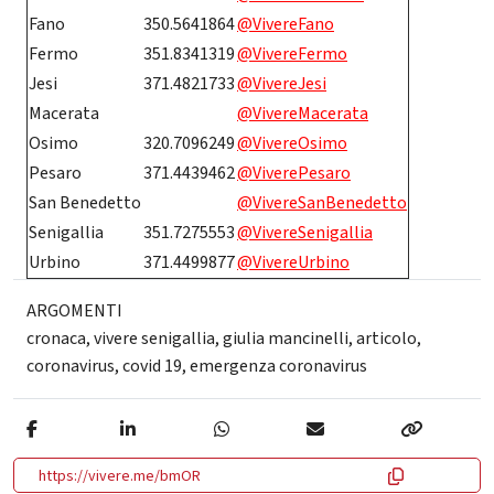
Fano
350.5641864
@VivereFano
Fermo
351.8341319
@VivereFermo
Jesi
371.4821733
@VivereJesi
Macerata
@VivereMacerata
Osimo
320.7096249
@VivereOsimo
Pesaro
371.4439462
@ViverePesaro
San Benedetto
@VivereSanBenedetto
Senigallia
351.7275553
@VivereSenigallia
Urbino
371.4499877
@VivereUrbino
ARGOMENTI
cronaca
,
vivere senigallia
,
giulia mancinelli
,
articolo
,
coronavirus
,
covid 19
,
emergenza coronavirus
https://vivere.me/bmOR