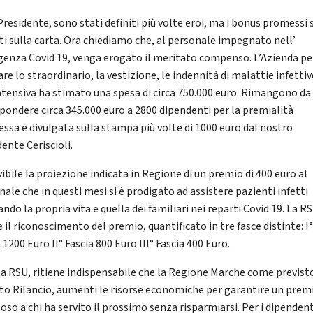
Presidente, sono stati definiti più volte eroi, ma i bonus promessi
ti sulla carta. Ora chiediamo che, al personale impegnato nell’
enza Covid 19, venga erogato il meritato compenso. L’Azienda pe
are lo straordinario, la vestizione, le indennità di malattie infettiv
tensiva ha stimato una spesa di circa 750.000 euro. Rimangono da
spondere circa 345.000 euro a 2800 dipendenti per la premialità
ssa e divulgata sulla stampa più volte di 1000 euro dal nostro
ente Ceriscioli.
vibile la proiezione indicata in Regione di un premio di 400 euro al
ale che in questi mesi si è prodigato ad assistere pazienti infetti
ando la propria vita e quella dei familiari nei reparti Covid 19. La R
 il riconoscimento del premio, quantificato in tre fasce distinte: I
 1200 Euro II° Fascia 800 Euro III° Fascia 400 Euro.
a RSU, ritiene indispensabile che la Regione Marche come previst
to Rilancio, aumenti le risorse economiche per garantire un prem
oso a chi ha servito il prossimo senza risparmiarsi. Per i dipendent