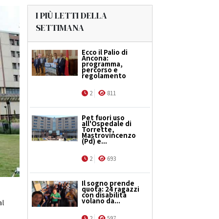
I PIÙ LETTI DELLA
SETTIMANA
Ecco il Palio di
Ancona:
programma,
percorso e
regolamento
2
811
Pet fuori uso
all'Ospedale di
Torrette,
Mastrovincenzo
(Pd) e...
2
693
Il sogno prende
quota: 24 ragazzi
con disabilità
volano da...
al
2
597