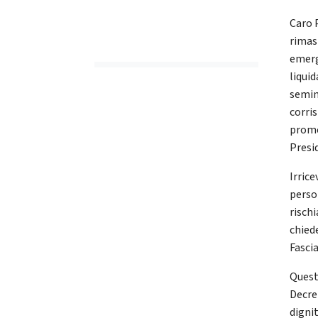
Caro 
rimas
emerg
liquid
semin
corri
prome
Presid
Irrice
person
rischi
chiede
Fascia
Quest
Decre
dignit