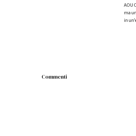
AOU O
ma un
in un
Commenti