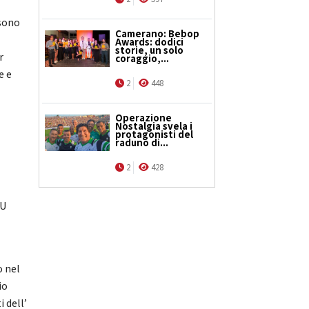
 sono
Camerano: Bebop
Awards: dodici
storie, un solo
r
coraggio,...
e e
2
448
Operazione
Nostalgia svela i
protagonisti del
raduno di...
2
428
SU
°
o nel
io
i dell’