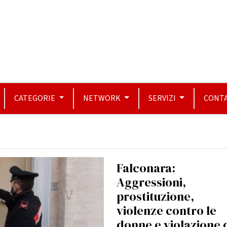
CATEGORIE
NETWORK
SERVIZI
CONTA
Falconara:
Aggressioni,
prostituzione,
violenze contro le
donne e violazione 