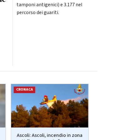
tamponi antigenici) e 3.177 nel
percorso dei guariti.
CRONACA
CRONACA
Ascoli: Ascoli, incendio in zona
Ancona: Interr