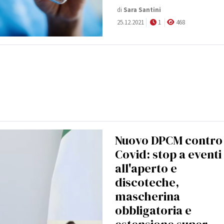
di
Sara Santini
25.12.2021
1
468
Nuovo DPCM contro 
Covid: stop a eventi
all'aperto e
discoteche,
mascherina
obbligatoria e