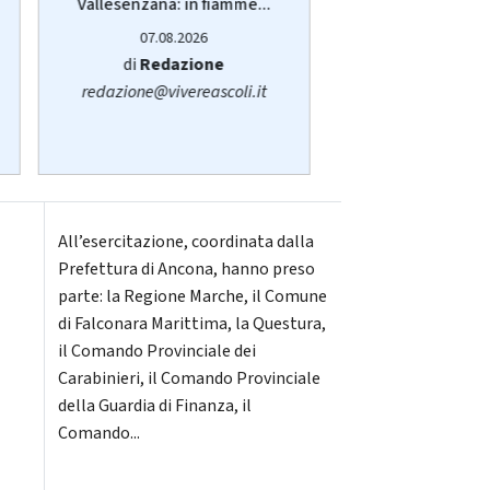
Vallesenzana: in fiamme...
servizio pub
sull'autobu
07.08.2026
07.08.20
di
Redazione
di
Sara San
redazione@vivereascoli.it
redazione@viver
All’esercitazione, coordinata dalla
Prefettura di Ancona, hanno preso
parte: la Regione Marche, il Comune
di Falconara Marittima, la Questura,
il Comando Provinciale dei
Carabinieri, il Comando Provinciale
della Guardia di Finanza, il
Comando...