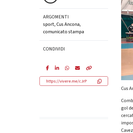
ARGOMENTI
sport
,
Cus Ancona
,
comunicato stampa
CONDIVIDI
https://vivere.me/cJrP
Cus A
Comba
gol d
cercat
impos
Cavez