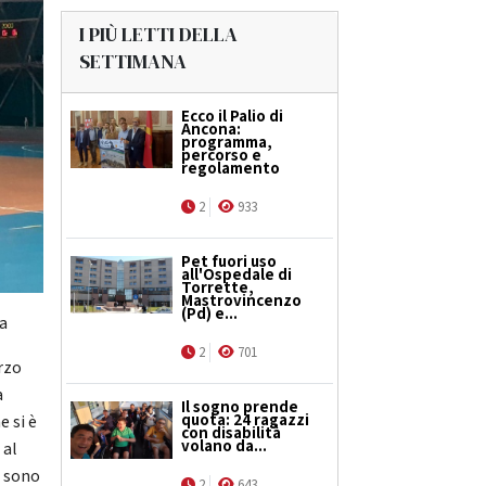
I PIÙ LETTI DELLA
SETTIMANA
Ecco il Palio di
Ancona:
programma,
percorso e
regolamento
2
933
Pet fuori uso
all'Ospedale di
Torrette,
Mastrovincenzo
(Pd) e...
na
2
701
rzo
a
Il sogno prende
quota: 24 ragazzi
e si è
con disabilità
volano da...
 al
i sono
2
643