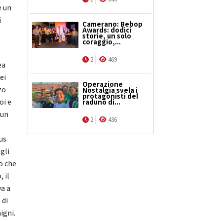
e un
i
Camerano: Bebop
Awards: dodici
storie, un solo
coraggio,...
2
469
ea
ei
Operazione
zo
Nostalgia svela i
protagonisti del
oi e
raduno di...
 un
2
436
Cus
gli
co che
 il
va a
 di
igni.