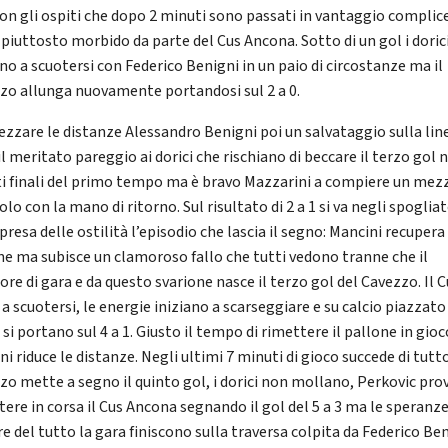
 con gli ospiti che dopo 2 minuti sono passati in vantaggio complic
 piuttosto morbido da parte del Cus Ancona. Sotto di un gol i doric
no a scuotersi con Federico Benigni in un paio di circostanze ma il
zo allunga nuovamente portandosi sul 2 a 0.
ezzare le distanze Alessandro Benigni poi un salvataggio sulla lin
il meritato pareggio ai dorici che rischiano di beccare il terzo gol n
i finali del primo tempo ma è bravo Mazzarini a compiere un mez
lo con la mano di ritorno. Sul risultato di 2 a 1 si va negli spogliat
ipresa delle ostilità l’episodio che lascia il segno: Mancini recupera
ne ma subisce un clamoroso fallo che tutti vedono tranne che il
ore di gara e da questo svarione nasce il terzo gol del Cavezzo. Il 
a scuotersi, le energie iniziano a scarseggiare e su calcio piazzato 
 si portano sul 4 a 1. Giusto il tempo di rimettere il pallone in gio
i riduce le distanze. Negli ultimi 7 minuti di gioco succede di tutto,
zo mette a segno il quinto gol, i dorici non mollano, Perkovic pro
tere in corsa il Cus Ancona segnando il gol del 5 a 3 ma le speranze
re del tutto la gara finiscono sulla traversa colpita da Federico Ben