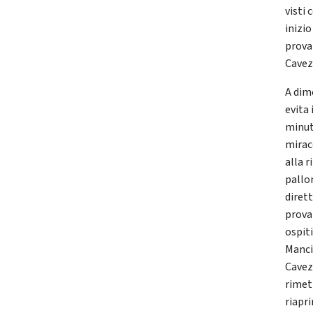
visti
inizio
prova
Cavez
A dim
evita 
minut
miraco
alla r
pallo
dirett
prova 
ospiti
Mancin
Cavez
rimet
riapri