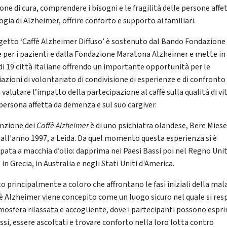
one di cura, comprendere i bisogni e le fragilità delle persone affe
gia di Alzheimer, offrire conforto e supporto ai familiari.
ogetto ‘Caffè Alzheimer Diffuso’ è sostenuto dal Bando Fondazione
 per i pazienti e dalla Fondazione Maratona Alzheimer e mette in 
 di 19 città italiane offrendo un importante opportunità per le
azioni di volontariato di condivisione di esperienze e di confronto
i valutare l’impatto della partecipazione al caffè sulla qualità di vi
 persona affetta da demenza e sul suo cargiver.
enzione dei
Caffè Alzheimer
è di uno psichiatra olandese, Bere Miese
e all'anno 1997, a Leida. Da quel momento questa esperienza si è
ppata a macchia d’olio: dapprima nei Paesi Bassi poi nel Regno Unit
, in Grecia, in Australia e negli Stati Uniti d'America.
o principalmente a coloro che affrontano le fasi iniziali della mal
ffè Alzheimer viene concepito come un luogo sicuro nel quale si res
mosfera rilassata e accogliente, dove i partecipanti possono espr
ssi, essere ascoltati e trovare conforto nella loro lotta contro