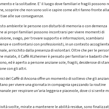
amento e la solitudine. E’ il luogo dove familiari e fragili possono r
me, scoprire che non sono soli e capire come altri fanno fronte all
tiae alle sue conseguenze.
esto ambiente le persone con disturbi di memoria o con demenza
me ai propri familiari possono incontrarsi per vivere momenti di
visione, svago, per trovare supporto e informazioni, scambiarsi
ienze e confrontarsi con professionisti, in un contesto accoglient
male, arricchito dalla presenza di volontari. Oltre che per le perso
ne malate, il Caffè Alzheimer è pensato per familiari e badanti che 
ono, ed è aperto a persone anziane sole, fragili, desiderose di star
one con gli altri.
mici del Caffè di Ancona offre un momento di sollievo che gli anzian
tano per vivere una giornata in compagnia spezzando la routine
manale per respirare un'aria leggera e piacevole, dove ci si sente 
ività svolte, mirate a mantenere le abilità residue, sono finalizzat