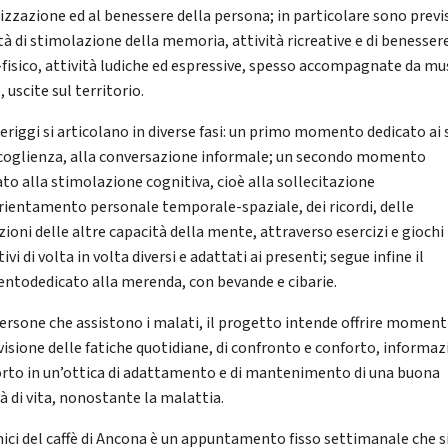
lizzazione ed al benessere della persona; in particolare sono previ
ità di stimolazione della memoria, attività ricreative e di benesser
-fisico, attività ludiche ed espressive, spesso accompagnate da mu
 uscite sul territorio.
eriggi si articolano in diverse fasi: un primo momento dedicato ai s
ccoglienza, alla conversazione informale; un secondo momento
ato alla stimolazione cognitiva, cioè alla sollecitazione
orientamento personale temporale-spaziale, dei ricordi, delle
zioni delle altre capacità della mente, attraverso esercizi e giochi
ivi di volta in volta diversi e adattati ai presenti; segue infine il
todedicato alla merenda, con bevande e cibarie.
persone che assistono i malati, il progetto intende offrire momenti
visione delle fatiche quotidiane, di confronto e conforto, informaz
rto in un’ottica di adattamento e di mantenimento di una buona
à di vita, nonostante la malattia.
mici del caffè di Ancona è un appuntamento fisso settimanale che s