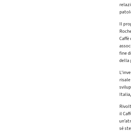
relazi
patolo
Il pr
Roche
Caffè
associ
fine d
della
L'inv
risal
svilu
Italia
Rivolt
il Ca
un’at
sé ste