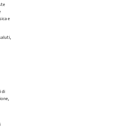
ste
e
sica e
aluti,
 di
ione,
i