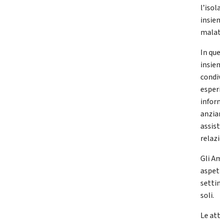
l’isol
insie
malat
In qu
insie
condi
esper
infor
anzia
assist
relazi
Gli A
aspet
setti
soli.
Le att