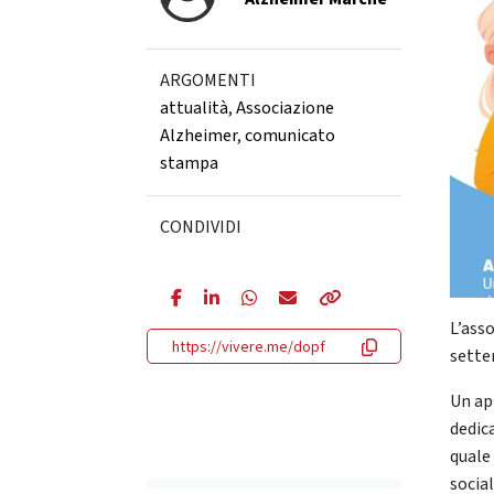
ARGOMENTI
attualità
,
Associazione
Alzheimer
,
comunicato
stampa
CONDIVIDI
L’ass
https://vivere.me/dopf
settem
Un ap
dedic
quale
socia