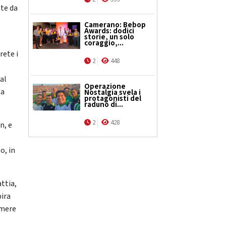
tte da
Camerano: Bebop
Awards: dodici
storie, un solo
coraggio,...
rete i
2
448
 al
Operazione
ta
Nostalgia svela i
protagonisti del
raduno di...
2
428
n, e
o, in
attia,
pira
imere