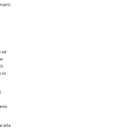
ecarsi
a
e ed
ne
li
e in
i
meno
e alla