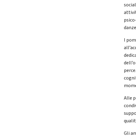
socia
attiv
psico
danze,
I pom
all’a
dedic
dell’
perce
cognit
momen
Alle 
condi
suppo
qualit
Gli a