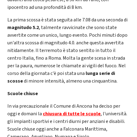
ipocentro ad una profondità di 8 km.
La prima scossa è stata seguita alle 7.08 da una seconda di
magnitudo 5.2
, talmente ravvicinate che sono state
avvertite come un unico, lungo evento. Pochi minuti dopo
un'altra scossa di magnitudo 4.0. anche questa avvertita
nitidamente. Il terremoto è stato sentito in tutto il
centro Italia, fino a Roma. Molta la gente scesa in strada
per la paura, numerose le chiamate ai vigili del fuoco. Nel
corso della giornata c'è poi stata una
lunga serie di
scosse
di minore intensità, almeno una cinquantina.
Scuole chiuse
In via precauzionale il Comune di Ancona ha deciso per
oggi e domani la
chiusura di tutte le scuole
, l'università.
gli impianti sportivi e i centri diurni per anziani e disabili.
Scuole chiuse oggi anche a Falconara Marittima,
Camerano, Agugliano, Numana e Sirolo.