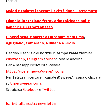
tecnici.
Malori e cadute: i soccorsi in città dopo il terremoto
I danni alla stazione ferroviaria: calcinacci sulle
banchine e nel sottopasso
Giovedì scuole aperte a Falconara Marittima
,
Agugliano, Camerano, Numana e Sirolo
È attivo il servizio di notizie
in tempo reale
tramite
Whatasapp
,
Telegram
e
Viber
di Vivere Ancona.
Per Whatsapp iscriversi al canale
https://vivere.me/waVivereAncona
.
Per Telegram cercare il canale
@vivereAncona
o cliccare
su
t.me/vivereancona
.
Seguici su
Facebook
e
Twitter
.
Iscriviti alla nostra newsletter