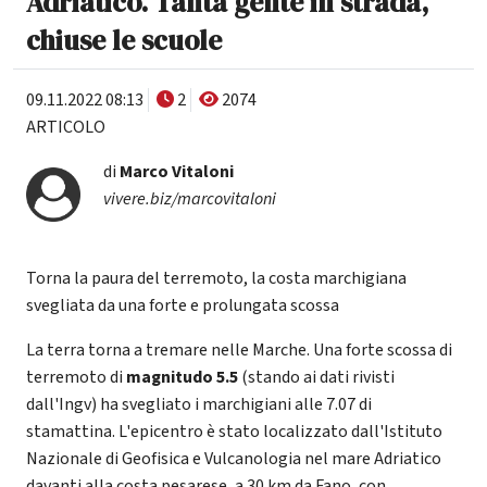
Adriatico. Tanta gente in strada,
chiuse le scuole
09.11.2022 08:13
2
2074
ARTICOLO
di
Marco Vitaloni
vivere.biz/marcovitaloni
Torna la paura del terremoto, la costa marchigiana
svegliata da una forte e prolungata scossa
La terra torna a tremare nelle Marche. Una forte scossa di
terremoto di
magnitudo 5.5
(stando ai dati rivisti
dall'Ingv) ha svegliato i marchigiani alle 7.07 di
stamattina. L'epicentro è stato localizzato dall'Istituto
Nazionale di Geofisica e Vulcanologia nel mare Adriatico
davanti alla costa pesarese, a 30 km da Fano, con