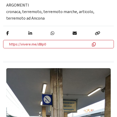
ARGOMENTI
cronaca
,
terremoto
,
terremoto marche
,
articolo
,
terremoto ad Ancona
https://vivere.me/dBp0