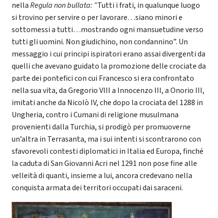
nella
Regula non bullata: “
Tutti i frati, in qualunque luogo
si trovino per servire o per lavorare…siano minori e
sottomessi a tutti…mostrando ogni mansuetudine verso
tutti gli uomini. Non giudichino, non condannino”. Un
messaggio i cui principi ispiratori erano assai divergenti da
quelli che avevano guidato la promozione delle crociate da
parte dei pontefici con cui Francesco si era confrontato
nella sua vita, da Gregorio VIII a Innocenzo III, a Onorio III,
imitati anche da Nicolò IV, che dopo la crociata del 1288 in
Ungheria, contro i Cumani di religione musulmana
provenienti dalla Turchia, si prodigò per promuoverne
un’altra in Terrasanta, ma i sui intenti si scontrarono con
sfavorevoli contesti diplomatici in Italia ed Europa, finché
la caduta di San Giovanni Acri nel 1291 non pose fine alle
velleità di quanti, insieme a lui, ancora credevano nella
conquista armata dei territori occupati dai saraceni.