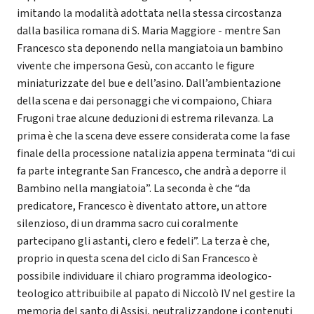
imitando la modalità adottata nella stessa circostanza
dalla basilica romana di S. Maria Maggiore - mentre San
Francesco sta deponendo nella mangiatoia un bambino
vivente che impersona Gesù, con accanto le figure
miniaturizzate del bue e dell’asino. Dall’ambientazione
della scena e dai personaggi che vi compaiono, Chiara
Frugoni trae alcune deduzioni di estrema rilevanza. La
prima è che la scena deve essere considerata come la fase
finale della processione natalizia appena terminata “di cui
fa parte integrante San Francesco, che andrà a deporre il
Bambino nella mangiatoia”. La seconda è che “da
predicatore, Francesco è diventato attore, un attore
silenzioso, di un dramma sacro cui coralmente
partecipano gli astanti, clero e fedeli”. La terza è che,
proprio in questa scena del ciclo di San Francesco è
possibile individuare il chiaro programma ideologico-
teologico attribuibile al papato di Niccolò IV nel gestire la
memoria del santo di Assisi, neutralizzandone i contenuti