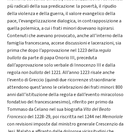
più radicali della sua predicazione: la povertà, il ripudio
della violenza e della guerra, il valore evangelico della
pace, l’evangelizzazione dialogica, in contrapposizione a
quella polemica, a cui i frati minori dovevano ispirarsi.
Contenuti che avevano provocato, anche all’interno della
famiglia francescana, accese discussioni e lacerazioni, sia
prima che dopo l’approvazione nel 1223 della
regula
bullata
da parte di papa Onorio III, preceduta
dall’approvazione solo verbale di Innocenzo III e dalla
regola
non bullata
del 1221. All’anno 1223 risale anche
l’evento di Greccio (quindi due ricorrenze straordinarie
attendono quest’anno le celebrazioni dei frati minori: 800
anni dall’istituzione della regola e dall’evento miracoloso
fondativo del francescanesimo), riferito per primo da
Tommaso da Celano nel sua biografia
Vita del Beato
Francesco
del 1228-29, poi riscritta nel 1244 nel
Memoriale
con revisioni imposte dal ministro generale Crescenzio da
Jesi. Malato e affranto dalle dolorose vicissitudini che