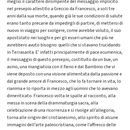
meglio il carattere dirompente del messaggio implicito
nel presepio allestito a Greccio da Francesco, a soli tre
anni dalla sua morte, quando già le sue condizioni di salute
erano tanto precarie da impedirgli di partire, di mettersi di
nuovo in viaggio per svolgere, come avrebbe voluto, il suo
apostolato nei luoghi e per gli esseri umani che più ne
avrebbero avuto bisogno: quelli che si stavano trucidando
in Terrasanta. E’ infatti principalmente di pace ecumenica,
il messaggio di questo presepio, costituito da un bue, un
asino, una mangiatoia con il fieno e dal Bambino che vi
viene deposto con una visione alimentata dalla passione e
dal grande amore di Francesco, che lo fa tornare in vita, lo
rianima e lo riporta in mezzo agli uomini che lo avevano
dimenticato. Francesco volta le spalle al racconto, alla
messa in scena della drammaturgia sacra, alla
celebrazione di una ricorrenza e si rivolge all’allegoria,
torna alle origini del cristianesimo, allo spirito di alcune
immagini dell’arte paleocristiana, come l’affresco delle