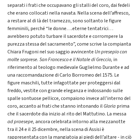
separati i frati che occupavano gli stalli del coro, dai fedeli
che erano collocati nella navata. Nella scena dell’affresco,
a restare al di là del tramezzo, sono soltanto le figure
femminili, perché “le donne….eterne tentatrici…
avrebbero potuto turbare il sacerdote e corrompere la
purezza stessa del sacramento”, come scrive la compianta
Chiara Frugoni nel suo saggio avvincente
Un presepio con
molte sorprese. San Francesco e il Natale di Greccio,
in
riferimento al teologo medievale Guglielmo Durante e ad
una raccomandazione di Carlo Borromeo del 1575. Le
figure maschili, tutte infagottate per proteggersi dal
freddo, vestite con grande eleganza e indossando sulle
spalle sontuose pellicce, compaiono invece all’interno del
coro, accanto ai frati che stanno intonando il
Gloria
prima
che il sacerdote dia inizio al rito del Mattutino. La messa
ad praesepe,
ancora celebrata intorno alla mezzanotte
tra il 24 e il 25 dicembre, nella scena di Assisi è
rappresentata con la mangiatoia ai piedi dell’altare - in ciò