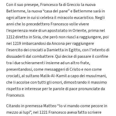
Con il suo presepe, Francesco fa di Greccio la nuova
Betlemme, la nuova “casa del pane” e Betlemme sarà in
ogni altare in cui si celebra il miracolo eucaristico. Negli
anni che lo precedettero Francesco volle vivere
l’esperienza reale di un apostolato in Oriente, prima nel
1212 diretto in Siria, che però non riuscì a raggiungere, poi
nel 1219 imbarcandosi da Ancona per raggiungere
l’esercito dei crociati a Damietta in Egitto, con l’intento di
dissuaderli dal combattere. Qui decise di passare il confine
tra i due schieramenti insieme ad un altro frate,
presentandosi, come messaggeri di Cristo e non come
crociati, al sultano Malik-Al-Kamil a capo dei musulmani,
che li accolse con tutti gli onori, dimostrando il massimo
rispetto e interesse per le parole di pace pronunciate da
Francesco.
Citando in premessa Matteo “Io vi mando come pecore in
mezzo ai lupi”, nel 1221 Francesco aveva fatto scrivere