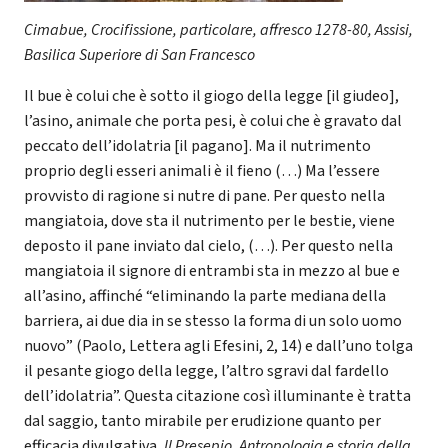
Cimabue, Crocifissione, particolare, affresco 1278-80, Assisi,
Basilica Superiore di San Francesco
Il bue è colui che è sotto il giogo della legge [il giudeo],
l’asino, animale che porta pesi, è colui che è gravato dal
peccato dell’idolatria [il pagano]. Ma il nutrimento
proprio degli esseri animali è il fieno (…) Ma l’essere
provvisto di ragione si nutre di pane. Per questo nella
mangiatoia, dove sta il nutrimento per le bestie, viene
deposto il pane inviato dal cielo, (…). Per questo nella
mangiatoia il signore di entrambi sta in mezzo al bue e
all’asino, affinché “eliminando la parte mediana della
barriera, ai due dia in se stesso la forma di un solo uomo
nuovo” (Paolo, Lettera agli Efesini, 2, 14) e dall’uno tolga
il pesante giogo della legge, l’altro sgravi dal fardello
dell’idolatria”. Questa citazione così illuminante è tratta
dal saggio, tanto mirabile per erudizione quanto per
efficacia divulgativa,
Il Presepio. Antropologia e storia della