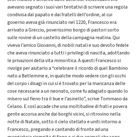
avevano segnato i suoi vari tentativi di scrivere una regola
condivisa dal papato e dai fratelli dell’ordine, al cui
governo aveva già rinunciato nel 1220, Francesco era
arrivato a Greccio, poverissimo borgo di pastori sorto
sulle rovine di un castello della campagna reatina. Qui
viveva l’amico Giovanni, di nobili natali e suo devoto fedele
che aveva rinunciato a tutti i privilegi di nascita, adottando
le privazioni della vita minoritica. A questi Francesco si
rivolge per aiutarlo a “celebrare il ricordo di quel Bambino
nato a Betlemme e, in qualche modo vedere con gli occhi
del corpo i disagi in cui si è trovato per la mancanza delle
cose necessarie a un neonato, come fu adagiato quando lo
misero sul fieno tra il bue e l’asinello”, scrive Tommaso da
Celano. E così accade che una moltitudine di frati e povera
gente accorsa anche dai borghi vicini, si ritrovino nella
notte di Natale, sotto il cielo stellato e uniti intorno a
Francesco, pregando e cantando di fronte ad una
mangiatoia riempita di fieno e ai due animali che sono