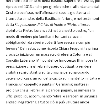
nel transetto sinistro della Basilica superiore di Assisi, poi
ripreso nel 1313 anche per gli ebrei che si allontanano dal
Cristo crocefisso, nell’affresco di scuola giottesca al
transetto sinistro della Basilica inferiore, e nei testimoni
della
Flagellazione di Cristo di fronte a Pilato,
affresco
dipinto da Pietro Lorenzetti nel transetto destro, “un
modo di rendere più familiari i lontani saraceni
abbigliandoli da ebrei e poterli fare esecrare con più
fervore”. Del resto, come ricorda Chiara Frugoni, la prima
crociata inizia con un massacro di ebrei a Colonia e al
Concilio Laterano IV il pontefice Innocenzo III impose la
prescrizione che gli ebrei fossero obbligati a rendere
visibili segni distintivi sulla propria persona quando
uscivano di casa, un rondella cucita sul mantello in Italia e
Francia, un cappello a punta in Germania; inoltre si
proibiva che gli ebrei, alla pari dei pagani, assumessero
uffici pubblici, accomunando “ebrei e saraceni in un’unica
endiadi negativa”. Da tutto ciò si può valutare ancor