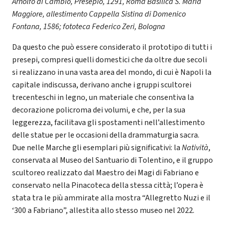
Arnolfo di Cambio, Presepio, 1291, Roma Basilica S. Maria
Maggiore, allestimento Cappella Sistina di Domenico
Fontana, 1586; fototeca Federico Zeri, Bologna
Da questo che può essere considerato il prototipo di tutti i
presepi, compresi quelli domestici che da oltre due secoli
si realizzano in una vasta area del mondo, di cui è Napoli la
capitale indiscussa, derivano anche i gruppi scultorei
trecenteschi in legno, un materiale che consentiva la
decorazione policroma dei volumi, e che, per la sua
leggerezza, facilitava gli spostamenti nell’allestimento
delle statue per le occasioni della drammaturgia sacra.
Due nelle Marche gli esemplari più significativi: la
Natività
,
conservata al Museo del Santuario di Tolentino, e il gruppo
scultoreo realizzato dal Maestro dei Magi di Fabriano e
conservato nella Pinacoteca della stessa città; l’opera è
stata tra le più ammirate alla mostra “Allegretto Nuzi e il
‘300 a Fabriano”, allestita allo stesso museo nel 2022.