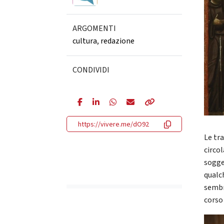
ARGOMENTI
cultura
,
redazione
CONDIVIDI
https://vivere.me/dO92
Le tr
circo
sogget
qualc
semb
corso