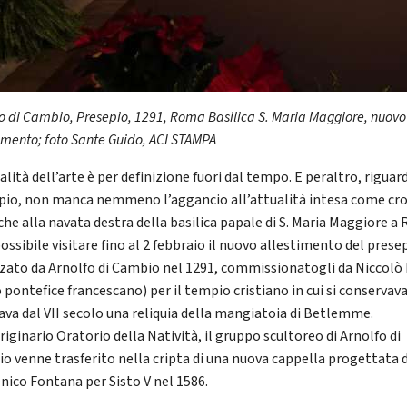
fo di Cambio,
Presepio, 1291, Roma Basilica S. Maria Maggiore, nuovo
imento; foto Sante Guido, ACI STAMPA
alità dell’arte è per definizione fuori dal tempo. E peraltro, riguar
pio, non manca nemmeno l’aggancio all’attualità intesa come cr
 che alla navata destra della basilica papale di S. Maria Maggiore 
ossibile visitare fino al 2 febbraio il nuovo allestimento del prese
zzato da Arnolfo di Cambio nel 1291, commissionatogli da Niccolò I
 pontefice francescano) per il tempio cristiano in cui si conservava
ava dal VII secolo una reliquia della mangiatoia di Betlemme.
riginario Oratorio della Natività, il gruppo scultoreo di Arnolfo di
o venne trasferito nella cripta di una nuova cappella progettata 
ico Fontana per Sisto V nel 1586.