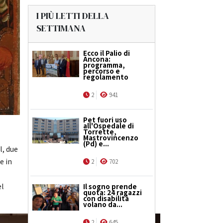
I PIÙ LETTI DELLA
SETTIMANA
Ecco il Palio di
Ancona:
programma,
percorso e
regolamento
2
941
Pet fuori uso
all'Ospedale di
Torrette,
Mastrovincenzo
(Pd) e...
l, due
he in
2
702
el
Il sogno prende
quota: 24 ragazzi
con disabilità
volano da...
2
645