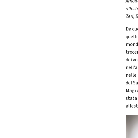
Arnol
alles
Zeri, 
Da qu
quelli
mondo,
trece
dei vo
nell’
nelle 
del S
Magi 
stata 
alles