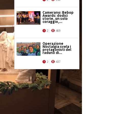
Camerano: Bebop
Awards: dodici
storie, un solo
coraggio,...
2
469
Operazione
Nostalgia svela i
protagonisti del
raduno di...
2
437