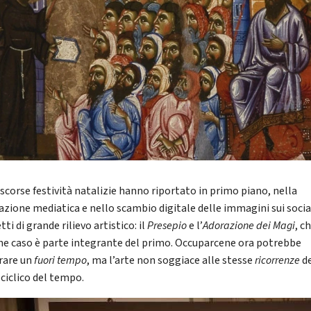
ascorse festività natalizie hanno riportato in primo piano, nella
lazione mediatica e nello scambio digitale delle immagini sui socia
ti di grande rilievo artistico: il
Presepio
e l’
Adorazione dei Magi
, c
he caso è parte integrante del primo. Occuparcene ora potrebbe
rare un
fuori tempo
, ma l’arte non soggiace alle stesse
ricorrenze
d
 ciclico del tempo.