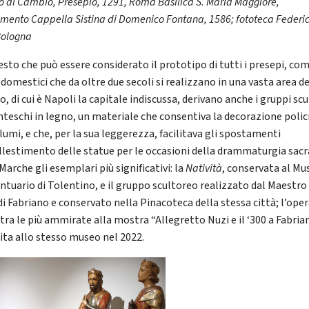
fo di Cambio, Presepio, 1291, Roma Basilica S. Maria Maggiore,
timento Cappella Sistina di Domenico Fontana, 1586; fototeca Federi
Bologna
esto che può essere considerato il prototipo di tutti i presepi, co
 domestici che da oltre due secoli si realizzano in una vasta area de
 di cui è Napoli la capitale indiscussa, derivano anche i gruppi scu
nteschi in legno, un materiale che consentiva la decorazione pol
lumi, e che, per la sua leggerezza, facilitava gli spostamenti
allestimento delle statue per le occasioni della drammaturgia sacr
Marche gli esemplari più significativi: la
Natività
, conservata al Mu
antuario di Tolentino, e il gruppo scultoreo realizzato dal Maestro
di Fabriano e conservato nella Pinacoteca della stessa città; l’oper
tra le più ammirate alla mostra “Allegretto Nuzi e il ‘300 a Fabria
tita allo stesso museo nel 2022.