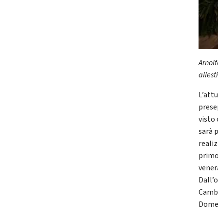
Arnol
allest
L’attu
prese
visto
sarà p
reali
primo
vener
Dall’o
Cambi
Domen