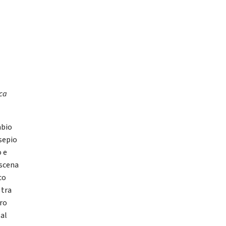
ica
mbio
esepio
o e
 scena
co
 tra
ero
 al