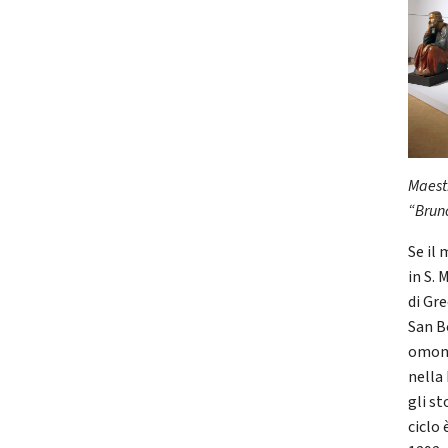
Maestr
“Brun
Se il 
in S. 
di Gr
San B
omonim
nella 
gli st
ciclo 