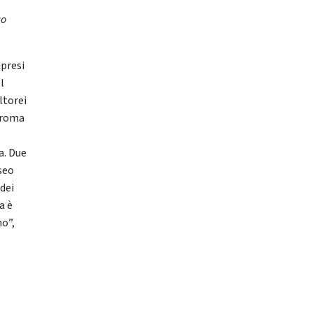
co
mpresi
l
ltorei
icroma
a. Due
seo
 dei
a è
no”,