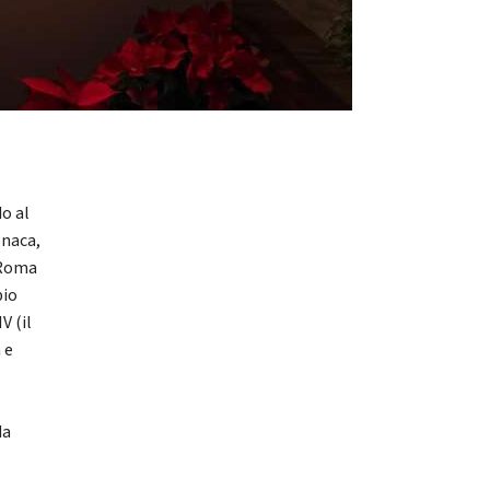
do al
onaca,
a Roma
pio
V (il
 e
da