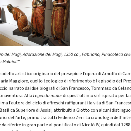
o dei Magi, Adorazione dei Magi, 1350 ca., Fabriano, Pinacoteca civ
o Molaioli”
modello artistico originario del presepio è l’opera di Arnolfo di Ca
Maria Maggiore, quello teologico di riferimento è l’episodio del Pr
eccio narrato dai due biografi di San Francesco, Tommaso da Celan
onaventura. Alla
Legenda maior
di quest’ultimo si è ispirato per la
a l’autore del ciclo di affreschi raffiguranti la vita di San Frances
Basilica Superiore di Assisi, attribuiti a Giotto con alcuni distinguo
orici dell’arte, primo tra tutti Federico Zeri. La cronologia dell’int
è da riferire in gran parte al pontificato di Nicolò IV, quindi dal 1288