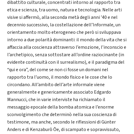
dibattito culturale, concentrati intorno al rapporto tra
etica e scienza, tra uomo, natura e tecnologia. Nelle arti
visive si affermò, alla seconda metà degli anni ’40 e nel
decennio successivo, la costellazione dell’Informale, un
orientamento molto eterogeneo che però si sviluppava
intorno a due polarità dominanti: il mondo della vita che si
affaccia alla coscienza attraverso l’emozione, l’inconscio e
l’archetipico, senza sottostare all’ordine raziocinante (in
evidente continuità con il surrealismo), e il paradigma del
“qui e ora”, del come se non ci fosse un domani nel
rapporto tra l’uomo, il mondo fisico e le cose che lo
circondano. All’ambito dell’arte informale viene
generalmente e genericamente associato Edgardo
Mannucci, che in varie interviste ha richiamato il
messaggio epocale della bomba atomica e l’enorme
sconvolgimento che determinò nella sua coscienza di
testimone, ma anche, secondo le riflessioni di Günter
Anders e di Kenzaburō Ōe, di scampato e sopravvissuto,