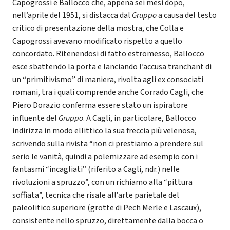
Capogrossi e Ballocco che, appena sei mesi dopo,
nell’aprile del 1951, si distacca dal
Gruppo
a causa del testo
critico di presentazione della mostra, che Colla e
Capogrossi avevano modificato rispetto a quello
concordato. Ritenendosi di fatto estromesso, Ballocco
esce sbattendo la porta e lanciando l’accusa tranchant di
un “primitivismo” di maniera, rivolta agli ex consociati
romani, tra i quali comprende anche Corrado Cagli, che
Piero Dorazio conferma essere stato un ispiratore
influente del
Gruppo
. A Cagli, in particolare, Ballocco
indirizza in modo ellittico la sua freccia più velenosa,
scrivendo sulla rivista “non ci prestiamo a prendere sul
serio le vanità, quindi a polemizzare ad esempio con i
fantasmi “incagliati” (riferito a Cagli, ndr.) nelle
rivoluzioni a spruzzo”, con un richiamo alla “pittura
soffiata”, tecnica che risale all’arte parietale del
paleolitico superiore (grotte di Pech Merle e Lascaux),
consistente nello spruzzo, direttamente dalla bocca o