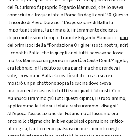
del Futurismo fu proprio Edgardo Mannucci, che lo aveva
conosciuto e frequentato a Roma fin dagli anni ’30. Questo
il ricordo di Piero Dorazio: “L’esposizione di Balla fu
importantissima, la prima a lui interamente dedicata
dopo moltissimo tempo. Tramite Edgardo Mannucci –
uno
dei primi soci della “Fondazione Origine
”(sott.nostra, ndr)
– conobbi Balla, che in quegli anni tutti pensavano fosse
morto. Mannucci un giorno mi portò a Castel Sant’Angelo,
era febbraio, e lì seduto su una panchina che prendeva il
sole, trovammo Balla. Ci invitò subito a casa sua e ci
mostrò un palchettone sopra la cucina dove aveva
praticamente nascosto tutti i suoi quadri futuristi. Con
Mannucci tirammo giù tutti questi dipinti, li srotolammo,
applicammo le tele sui telai e restaurammo i disegni”.
All’epoca l’associazione del Futurismo al fascismo era
ancora lo stigma che inibiva qualsiasi operazione critico-
filologica, tanto meno qualsiasi riconoscimento negli