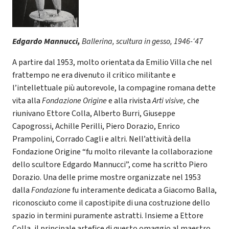
Edgardo Mannucci,
Ballerina, scultura in gesso, 1946-‘47
A partire dal 1953, molto orientata da Emilio Villa che nel
frattempo ne era divenuto il critico militante e
l’intellettuale più autorevole, la compagine romana dette
vita alla
Fondazione Origine
e alla rivista
Arti visive,
che
riunivano
Ettore Colla, Alberto Burri, Giuseppe
Capogrossi, Achille Perilli, Piero Dorazio, Enrico
Prampolini, Corrado Cagli e altri. Nell’attività della
Fondazione Origine “fu molto rilevante la collaborazione
dello scultore Edgardo Mannucci”, come ha scritto Piero
Dorazio. Una delle prime mostre organizzate nel 1953
dalla
Fondazione
fu interamente dedicata a Giacomo Balla,
riconosciuto come il capostipite di una costruzione dello
spazio in termini puramente astratti. Insieme a Ettore
Colla, il principale artefice di questo omaggio al maestro