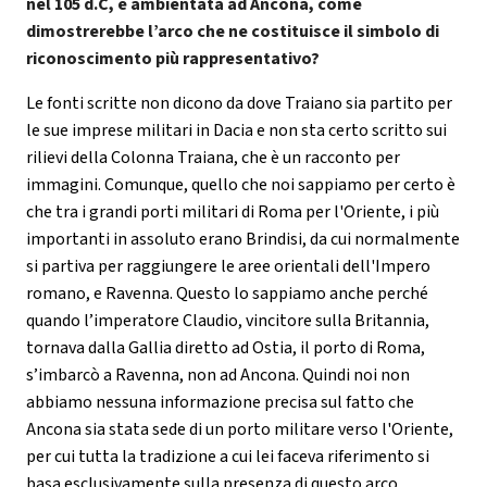
nel 105 d.C, è ambientata ad Ancona, come
dimostrerebbe l’arco che ne costituisce il simbolo di
riconoscimento più rappresentativo?
Le fonti scritte non dicono da dove Traiano sia partito per
le sue imprese militari in Dacia e non sta certo scritto sui
rilievi della Colonna Traiana, che è un racconto per
immagini. Comunque, quello che noi sappiamo per certo è
che tra i grandi porti militari di Roma per l'Oriente, i più
importanti in assoluto erano Brindisi, da cui normalmente
si partiva per raggiungere le aree orientali dell'Impero
romano, e Ravenna. Questo lo sappiamo anche perché
quando l’imperatore Claudio, vincitore sulla Britannia,
tornava dalla Gallia diretto ad Ostia, il porto di Roma,
s’imbarcò a Ravenna, non ad Ancona. Quindi noi non
abbiamo nessuna informazione precisa sul fatto che
Ancona sia stata sede di un porto militare verso l'Oriente,
per cui tutta la tradizione a cui lei faceva riferimento si
basa esclusivamente sulla presenza di questo arco