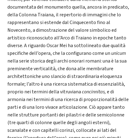
documentata del monumento quella, ancora in predicato,
della Colonna Traiana, il repertorio di immagini che lo
rappresentano si estende dal Cinquecento fino al
Novecento, a dimostrazione del valore simbolico ed
artistico riconosciuto all’Arco di Traiano in epoche tanto
diverse. A riguardo Oscar Mei ha sottolineato due qualità
specifiche dell’opera, che la configurano come un
unicum
nella serie storica degli archi onorari romani: una è la sua
preminente verticalità, che dona alle membrature
architettoniche uno slancio di straordinaria eloquenza
formale; l’altro è una ricerca sistematica di essenzialità,
proprio nei termini della vitruviana
concinnitas,
e di
armonia nei termini di una ricerca di proporzionalità delle
parti e di una loro vivace articolazione. Ciò appare tanto
nelle strutture portanti dei pilastri e delle semicolonne
(tre quarti di colonne quelle degli angoli esterni),
scanalate e con capitelli corinzi, collocate ai lati del
fornice (l’apertura dell’arco), come pure nei più minuti