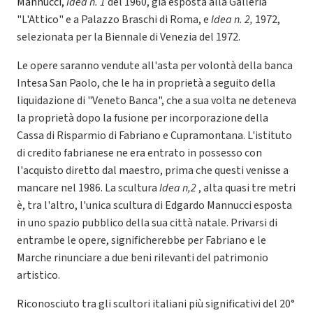
Mannucci,
Idea n. 1
del 1960, già esposta alla Galleria
"L'Attico" e a Palazzo Braschi di Roma, e
Idea n. 2,
1972,
selezionata per la Biennale di Venezia del 1972.
Le opere saranno vendute all'asta per volontà della banca
Intesa San Paolo, che le ha in proprietà a seguito della
liquidazione di "Veneto Banca", che a sua volta ne deteneva
la proprietà dopo la fusione per incorporazione della
Cassa di Risparmio di Fabriano e Cupramontana. L'istituto
di credito fabrianese ne era entrato in possesso con
l'acquisto diretto dal maestro, prima che questi venisse a
mancare nel 1986. La scultura
Idea n,2
, alta quasi tre metri
è, tra l'altro, l'unica scultura di Edgardo Mannucci esposta
in uno spazio pubblico della sua città natale. Privarsi di
entrambe le opere, significherebbe per Fabriano e le
Marche rinunciare a due beni rilevanti del patrimonio
artistico.
Riconosciuto tra gli scultori italiani più significativi del 20°