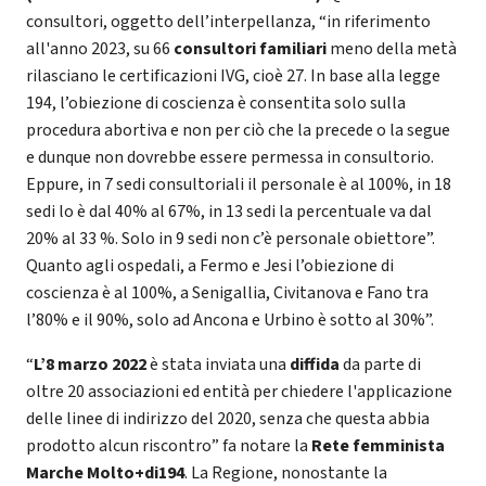
consultori, oggetto dell’interpellanza, “in riferimento
all'anno 2023, su 66
consultori familiari
meno della metà
rilasciano le certificazioni IVG, cioè 27. In base alla legge
194, l’obiezione di coscienza è consentita solo sulla
procedura abortiva e non per ciò che la precede o la segue
e dunque non dovrebbe essere permessa in consultorio.
Eppure, in 7 sedi consultoriali il personale è al 100%, in 18
sedi lo è dal 40% al 67%, in 13 sedi la percentuale va dal
20% al 33 %. Solo in 9 sedi non c’è personale obiettore”.
Quanto agli ospedali, a Fermo e Jesi l’obiezione di
coscienza è al 100%, a Senigallia, Civitanova e Fano tra
l’80% e il 90%, solo ad Ancona e Urbino è sotto al 30%”.
“
L’8 marzo 2022
è stata inviata una
diffida
da parte di
oltre 20 associazioni ed entità per chiedere l'applicazione
delle linee di indirizzo del 2020, senza che questa abbia
prodotto alcun riscontro” fa notare la
Rete femminista
Marche Molto+di194
. La Regione, nonostante la