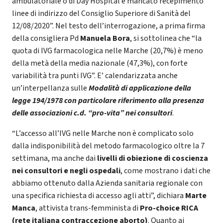
ambulatoriale o di Day Hospital e mancato recepimento
linee di indirizzo del Consiglio Superiore di Sanità del
12/08/2020”. Nel testo dell’interrogazione, a prima firma
della consigliera Pd
Manuela Bora
, si sottolinea che “la
quota di IVG farmacologica nelle Marche (20,7%) è meno
della metà della media nazionale (47,3%), con forte
variabilità tra punti IVG”. E’ calendarizzata anche
un’interpellanza sulle
Modalità di applicazione della
legge 194/1978 con particolare riferimento alla presenza
delle associazioni c.d. “pro-vita” nei consultori
.
“L’accesso all’IVG nelle Marche non è complicato solo
dalla indisponibilità del metodo farmacologico oltre la 7
settimana, ma anche dai
livelli di obiezione di coscienza
nei consultori e negli ospedali
, come mostrano i dati che
abbiamo ottenuto dalla Azienda sanitaria regionale con
una specifica richiesta di accesso agli atti”, dichiara
Marte
Manca
, attivista trans-femminista di
Pro-choice RICA
(rete italiana contraccezione aborto)
. Quanto ai