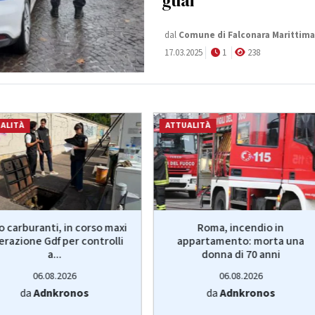
guai
dal
Comune di Falconara Marittima
17.03.2025
1
238
ALITÀ
ATTUALITÀ
o carburanti, in corso maxi
Roma, incendio in
erazione Gdf per controlli
appartamento: morta una
a...
donna di 70 anni
06.08.2026
06.08.2026
da
Adnkronos
da
Adnkronos