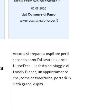
anziani, disabili 
farà il termovalorizzatore”:...
05.08.20
05.08.2026
dalla
Regione
dal
Comune di Fano
www.regione.m
www.comune.fano.pu.it
Ancona si prepara a ospitare per il
secondo anno l’ottava edizione di
UlisseFest – La festa del viaggio di
ma
Lonely Planet, un appuntamento
che, come da tradizione, porterà in
città grandi ospiti.