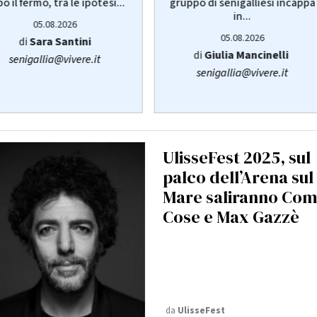
o il fermo, tra le ipotesi...
gruppo di senigalliesi incappa
in...
05.08.2026
05.08.2026
di
Sara Santini
di
Giulia Mancinelli
senigallia@vivere.it
senigallia@vivere.it
UlisseFest 2025, sul
palco dell’Arena sul
Mare saliranno Co
Cose e Max Gazzè
da
UlisseFest