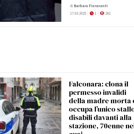
di
Barbara Fioravanti
17.03.2025
1
261
Falconara: clona il
permesso invalidi
della madre morta 
occupa l’unico stall
disabili davanti alla
stazione, 70enne ne