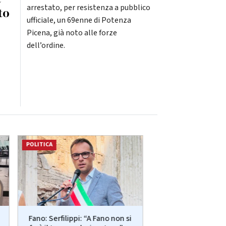
arrestato, per resistenza a pubblico
to
ufficiale, un 69enne di Potenza
Picena, già noto alle forze
dell’ordine.
POLITICA
ATTUALITÀ
Più posti nelle re
Fano: Serfilippi: “A Fano non si