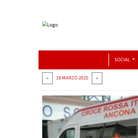
SOCIAL
18 MARZO 2025
<
>