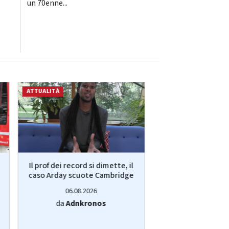
un 70enne...
ATTUALITÀ
ATTUALITÀ
Il prof dei record si dimette, il
Sorpresa a Montr
caso Arday scuote Cambridge
subito elim
06.08.2026
06.08.20
da
Adnkronos
da
Adnkro